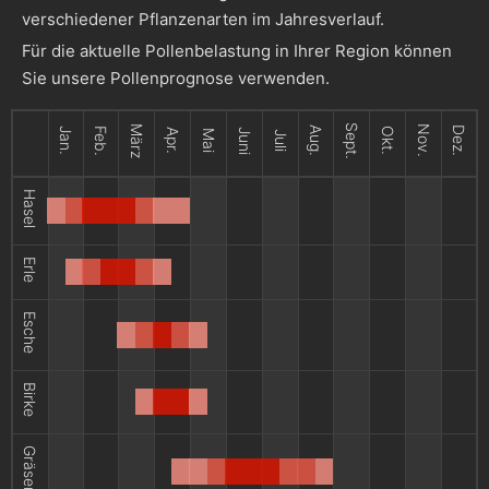
verschiedener Pflanzenarten im Jahresverlauf.
Für die aktuelle Pollenbelastung in Ihrer Region können
Sie unsere Pollenprognose verwenden.
Sept.
März
Nov.
Aug.
Dez.
Jan.
Feb.
Okt.
Apr.
Juni
Mai
Juli
Hasel
Erle
Esche
Birke
Gräser