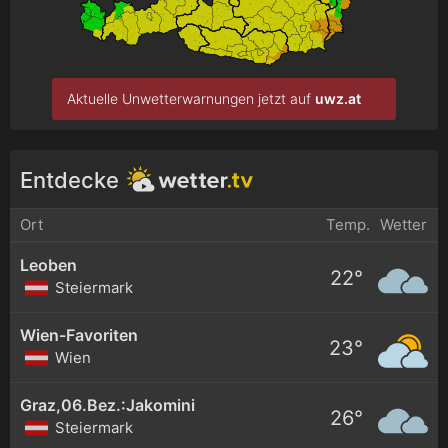
Aktuelle Unwetterwarnungen jetzt auf
uwz.at
Entdecke
Ort
Temp.
Wetter
Leoben
22°
Steiermark
Wien-Favoriten
23°
Wien
Graz,06.Bez.:Jakomini
26°
Steiermark