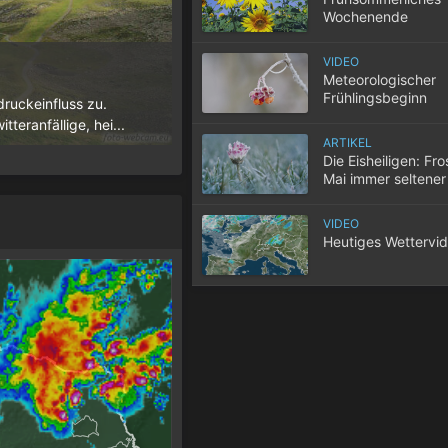
Wochenende
VIDEO
10 Tipps für einen gute
Meteorologischer
Frühlingsbeginn
ruckeinfluss zu.
Wenn selbst in der Nacht die Temperatur
teranfällige, hei...
der Wohnung nicht entweicht, wird der S
ARTIKEL
Die Eisheiligen: Fro
Mai immer seltener
VIDEO
Heutiges Wettervi