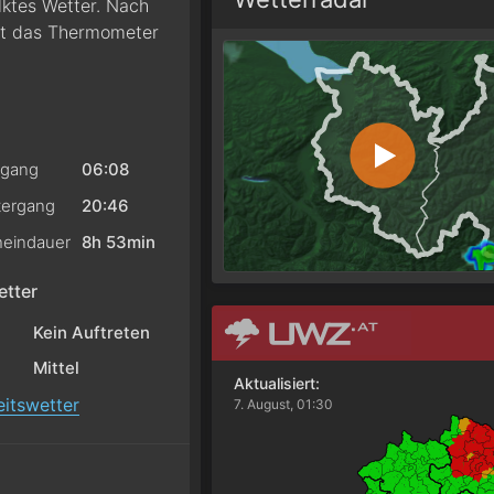
ölktes Wetter. Nach
gt das Thermometer
gang
06:08
ergang
20:46
eindauer
8h 53min
tter
Kein Auftreten
Mittel
Aktualisiert:
itswetter
7. August, 01:30