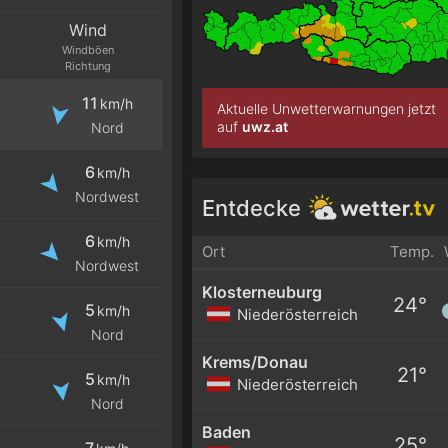
Wind
Windböen
Richtung
11
km/h
Aktuelle Unwetterwarnungen jetzt
auf
uwz.at
Nord
6
km/h
Nordwest
Entdecke
6
km/h
Ort
Temp.
Nordwest
Klosterneuburg
24°
5
km/h
Niederösterreich
Nord
Krems/Donau
21°
5
km/h
Niederösterreich
Nord
Baden
25°
7