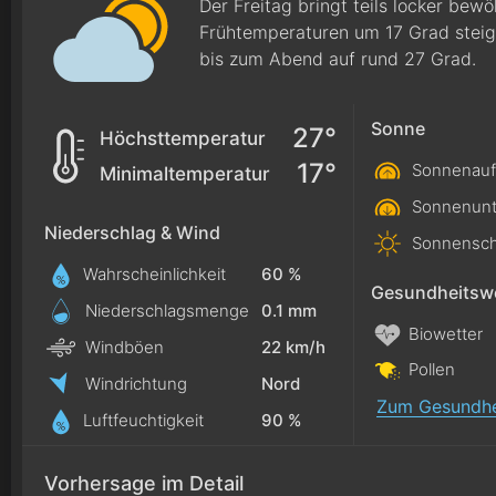
Der Freitag bringt teils locker bew
Frühtemperaturen um 17 Grad stei
bis zum Abend auf rund 27 Grad.
Sonne
27°
Höchsttemperatur
17°
Sonnenauf
Minimaltemperatur
Sonnenunt
Niederschlag & Wind
Sonnensch
Wahrscheinlichkeit
60 %
Gesundheitswe
Niederschlagsmenge
0.1
mm
Biowetter
Windböen
22 km/h
Pollen
Windrichtung
Nord
Zum Gesundhe
Luftfeuchtigkeit
90 %
Vorhersage im Detail