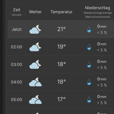
Niederschlag
Zeit
Wetter
Temperatur
Niederschlagsmenge
Uhrzeit
Wahrscheinlichkeit
0
mm
21°
Jetzt
< 5 %
0
mm
19°
02:00
< 5 %
0
mm
18°
03:00
< 5 %
0
mm
18°
04:00
< 5 %
0
mm
17°
05:00
< 5 %
0