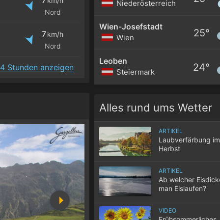
km/h
Niederösterreich
Nord
Wien-Josefstadt
25°
7
km/h
Wien
Nord
Leoben
24°
4 Stunden anzeigen
Steiermark
Alles rund ums Wetter
ARTIKEL
Laubverfärbung im
Herbst
ARTIKEL
Ab welcher Eisdic
man Eislaufen?
VIDEO
Frühsommerliches