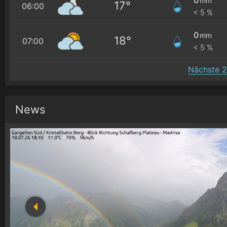
mm
17°
06:00
< 5 %
0
mm
18°
07:00
< 5 %
Nächste 2
News