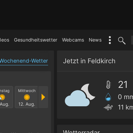
deos
Gesundheitswetter
Webcams
News
Jetzt in Feldkirch
Wochenend-Wetter
21
nstag
Mittwoch
Donnerstag
Freitag
Samstag
Sonnt
0 m
 Aug.
12. Aug.
13. Aug.
14. Aug.
15. Aug.
16. Au
11 k
Wetterradar