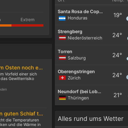
Santa Rosa de Copan
19°
Honduras
h
Extrem
Strengberg
24°
Niederösterreich
Torren
24°
Salzburg
Am Donnerstag im Osten noch einmal extrem heiß, nachmittags teils heftige Gewitter
Oberengstringen
m Vorfeld einer sich
24°
Zürich
das Gewitterrisiko
nden
Neundorf (bei Lobenstein)
21°
Thüringen
10 Tipps für einen guten Schlaf trotz Hitze
Alles rund ums Wetter
cht die Temperaturen
inken und die Wärme in