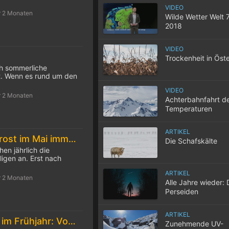
VIDEO
r 2 Monaten
Wilde Wetter Welt 
2018
VIDEO
Trockenheit in Öste
ch sommerliche
. Wenn es rund um den
VIDEO
r 2 Monaten
Achterbahnfahrt d
Temperaturen
ARTIKEL
Die Eisheiligen: Frost im Mai immer seltener
Die Schafskälte
hen jährlich die
igen an. Erst nach
ARTIKEL
r 2 Monaten
Alle Jahre wieder: 
Perseiden
ARTIKEL
Feuchtes Wetter im Frühjahr: Vorsicht Zecken!
Zunehmende UV-