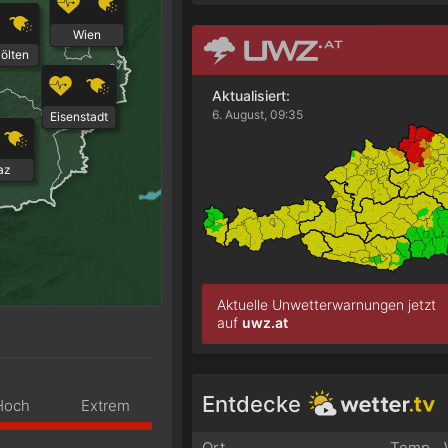
Wien
Pölten
Aktualisiert:
6. August, 09:35
Eisenstadt
az
Aktuelle Unwetterwarnungen jetzt
auf
uwz.at
Entdecke
Hoch
Extrem
Ort
Temp.