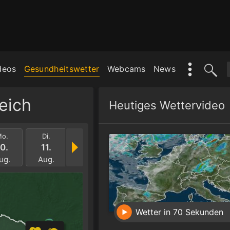
deos
Gesundheitswetter
Webcams
News
eich
Heutiges Wettervideo
o.
Di.
Mi.
Do.
Fr.
Sa.
0.
11.
12.
13.
14.
15.
ug.
Aug.
Aug.
Aug.
Aug.
Aug
Wetter in 70 Sekunden