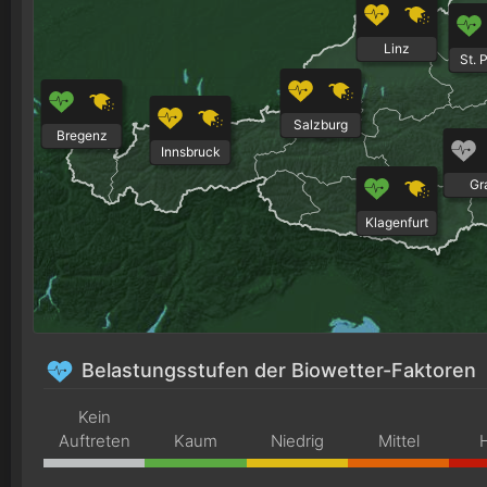
Linz
St. 
Salzburg
Bregenz
Innsbruck
Gr
Klagenfurt
Belastungsstufen der Biowetter-Faktoren
Kein
Auftreten
Kaum
Niedrig
Mittel