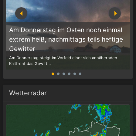
Am Donnerstag im Osten noch einmal
extrem heiß, nachmittags teils heftige
1
r
Gewitter
Am Donnerstag steigt im Vorfeld einer sich annähernden
W
Kaltfront das Gewitt...
G
Wetterradar