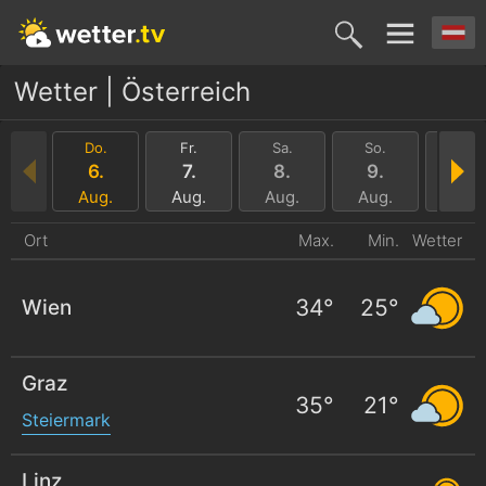
Wetter | Österreich
Do.
Fr.
Sa.
So.
Mo.
6.
7.
8.
9.
10.
Aug.
Aug.
Aug.
Aug.
Aug.
Ort
Max.
Min.
Wetter
34
°
25
°
Wien
Graz
35
°
21
°
Steiermark
Linz