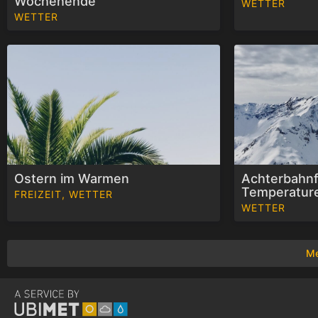
Wochenende
WETTER
o
WETTER
Ostern im Warmen
Achterbahnf
Temperatur
FREIZEIT, WETTER
WETTER
Me