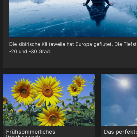
l
a
Die sibirische Kältewelle hat Europa geflutet. Die Tief
y
-20 und -30 Grad.
V
i
d
e
Frühsommerliches
Das perfek