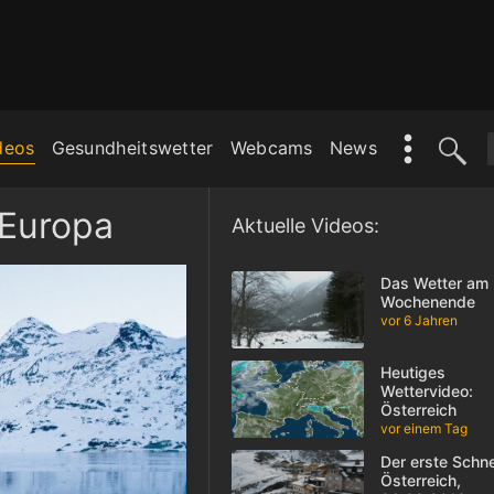
deos
Gesundheitswetter
Webcams
News
 Europa
Aktuelle Videos:
Das Wetter am
Wochenende
vor 6 Jahren
Heutiges
Wettervideo:
Österreich
vor einem Tag
Der erste Schne
Österreich,