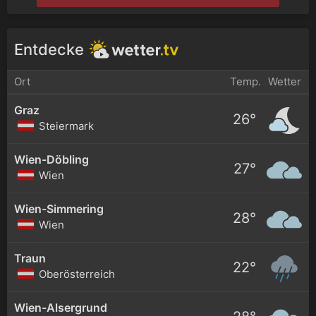
Entdecke
Ort
Temp.
Wetter
Graz
26°
Steiermark
Wien-Döbling
27°
Wien
Wien-Simmering
28°
Wien
Traun
22°
Oberösterreich
Wien-Alsergrund