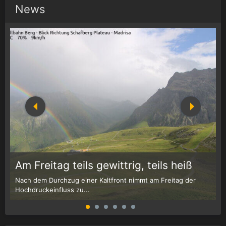
News
1
r
Am Freitag teils gewittrig, teils heiß
Nach dem Durchzug einer Kaltfront nimmt am Freitag der
W
Hochdruckeinfluss zu...
G