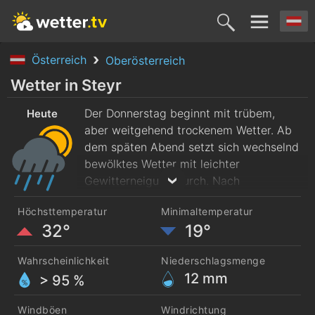
Österreich
Oberösterreich
Heute
Morgen
Samstag
Sonntag
Montag
Wetter in Steyr
6. Aug.
Der Donnerstag beginnt mit trübem,
7. Aug.
8. Aug.
9. Aug.
10. Aug
Heute
aber weitgehend trockenem Wetter. Ab
dem späten Abend setzt sich wechselnd
bewölktes Wetter mit leichter
Gewitterneigung durch. Nach
Frühtemperaturen von rund 21 Grad
Höchsttemperatur
Minimaltemperatur
werden am Nachmittag 32 Grad
32°
19°
erreicht. Es weht starker Westwind.
Wahrscheinlichkeit
Niederschlagsmenge
12
mm
> 95 %
Windböen
Windrichtung