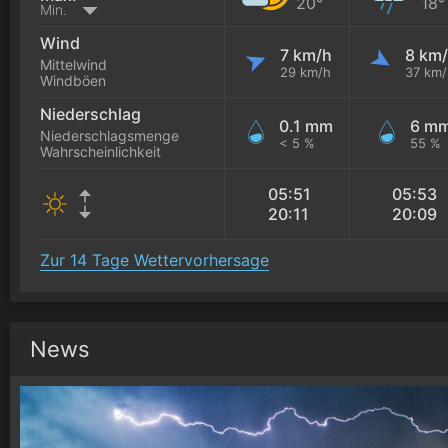
20°
18°
Min.
Wind
7 km/h
8 km
Mittelwind
29 km/h
37 km/
Windböen
Niederschlag
0.1 mm
6 m
Niederschlagsmenge
< 5 %
55 %
Wahrscheinlichkeit
05:51
05:53
20:11
20:09
Zur 14 Tage Wettervorhersage
News