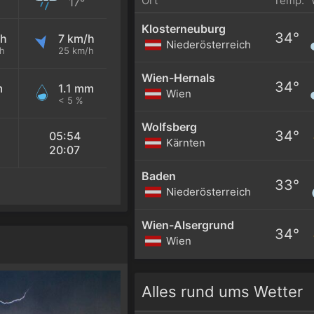
Ort
Temp.
17°
Klosterneuburg
34°
/h
7 km/h
Niederösterreich
h
25 km/h
Wien-Hernals
34°
m
1.1 mm
Wien
< 5 %
Wolfsberg
34°
05:54
Kärnten
20:07
Baden
33°
Niederösterreich
Wien-Alsergrund
34°
Wien
Alles rund ums Wetter