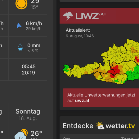
7°
29°
15°
/h
6 km/h
/h
29 km/h
Aktualisiert:
6. August, 13:46
m
0 mm
< 5 %
05:45
20:19
Aktuelle Unwetterwarnungen jetzt
auf
uwz.at
g
Sonntag
16. Aug.
Entdecke
°
26°