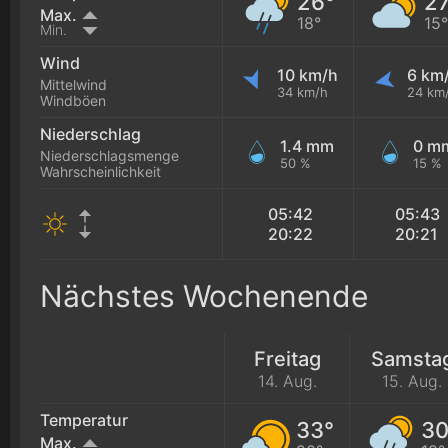
26°
2
Max.
18°
15°
Min.
Wind
10 km/h
6 km
Mittelwind
34 km/h
24 km
Windböen
Niederschlag
1.4 mm
0 m
Niederschlagsmenge
50 %
15 %
Wahrscheinlichkeit
05:42
05:43
20:22
20:21
Nächstes Wochenende
Freitag
Samsta
14. Aug.
15. Aug.
Temperatur
33°
30
Max.