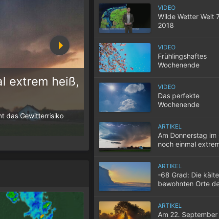
VIDEO
Wilde Wetter Welt 
2018
VIDEO
Frühlingshaftes
Wochenende
l extrem heiß,
VIDEO
Das perfekte
10 Tipps für einen gute
Wochenende
t das Gewitterrisiko
Wenn selbst in der Nacht die Temperatur
der Wohnung nicht entweicht, wird der S
ARTIKEL
Am Donnerstag im
noch einmal extrem
nachmittags teils h
Gewitter
ARTIKEL
-68 Grad: Die kält
bewohnten Orte de
ARTIKEL
Am 22. September 