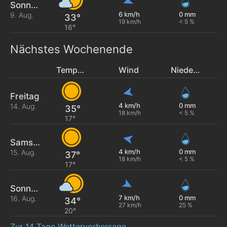
Sonntag
6 km/h
0 mm
9. Aug.
33°
19 km/h
< 5 %
16°
Nächstes Wochenende
Temperatur
Wind
Niederschlag
Freitag
4 km/h
0 mm
14. Aug.
35°
18 km/h
< 5 %
17°
Samstag
4 km/h
0 mm
15. Aug.
37°
18 km/h
< 5 %
17°
Sonntag
7 km/h
0 mm
16. Aug.
34°
27 km/h
25 %
20°
Zur 14 Tage Wettervorhersage