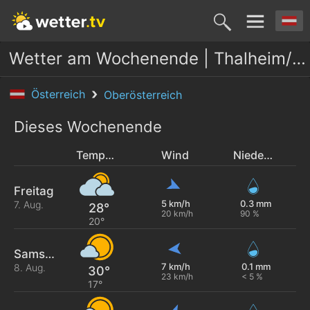
Wetter am Wochenende | Thalheim/Wels
Österreich
Oberösterreich
Dieses Wochenende
Temperatur
Wind
Niederschlag
Freitag
5 km/h
0.3 mm
7. Aug.
28°
20 km/h
90 %
20°
Samstag
7 km/h
0.1 mm
8. Aug.
30°
23 km/h
< 5 %
17°