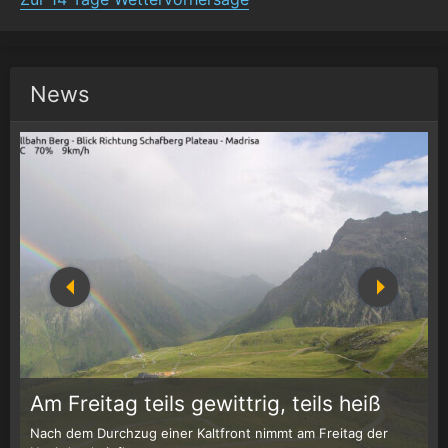
News
1
r
Am Freitag teils gewittrig, teils heiß
Nach dem Durchzug einer Kaltfront nimmt am Freitag der
W