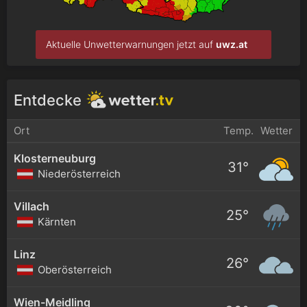
Aktuelle Unwetterwarnungen jetzt auf
uwz.at
Entdecke
Ort
Temp.
Wetter
Klosterneuburg
31°
Niederösterreich
Villach
25°
Kärnten
Linz
26°
Oberösterreich
Wien-Meidling