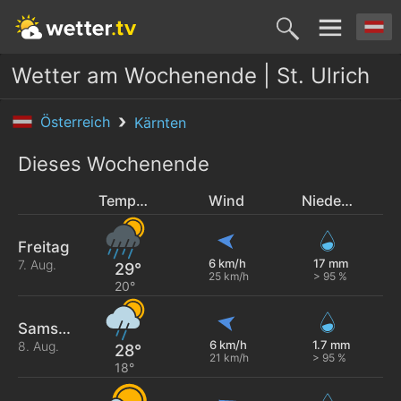
Wetter am Wochenende | St. Ulrich
Österreich
Kärnten
Dieses Wochenende
Temperatur
Wind
Niederschlag
Freitag
6 km/h
17 mm
7. Aug.
29°
25 km/h
> 95 %
20°
Samstag
6 km/h
1.7 mm
8. Aug.
28°
21 km/h
> 95 %
18°