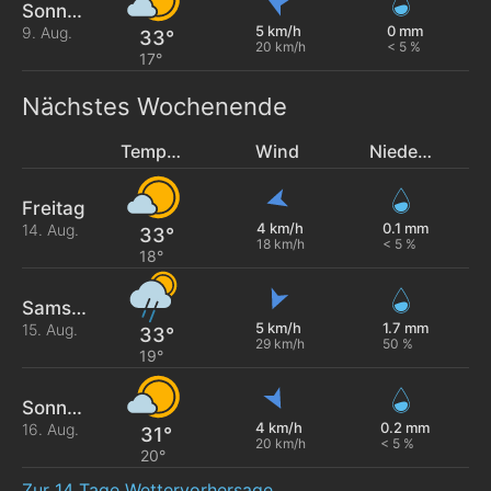
Sonntag
5 km/h
0 mm
9. Aug.
33°
20 km/h
< 5 %
17°
Nächstes Wochenende
Temperatur
Wind
Niederschlag
Freitag
4 km/h
0.1 mm
14. Aug.
33°
18 km/h
< 5 %
18°
Samstag
5 km/h
1.7 mm
15. Aug.
33°
29 km/h
50 %
19°
Sonntag
4 km/h
0.2 mm
16. Aug.
31°
20 km/h
< 5 %
20°
Zur 14 Tage Wettervorhersage