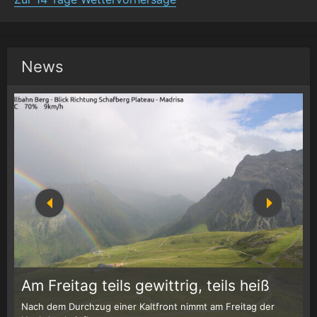
News
1
r
Am Freitag teils gewittrig, teils heiß
Nach dem Durchzug einer Kaltfront nimmt am Freitag der
W