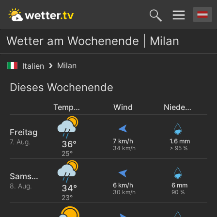
Wetter am Wochenende | Milan
Milan
Italien
Dieses Wochenende
Temperatur
Wind
Niederschlag
Freitag
7 km/h
1.6 mm
7. Aug.
36°
34 km/h
> 95 %
25°
Samstag
6 km/h
6 mm
8. Aug.
34°
30 km/h
90 %
23°