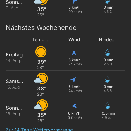
Sonntag
5 km/h
0 mm
9. Aug.
35°
20 km/h
< 5 %
26°
Nächstes Wochenende
Temperatur
Wind
Niederschlag
Freitag
5 km/h
0 mm
14. Aug.
39°
24 km/h
< 5 %
28°
Samstag
5 km/h
0 mm
15. Aug.
38°
24 km/h
< 5 %
28°
Sonntag
8 km/h
0.5 mm
16. Aug.
35°
33 km/h
< 5 %
26°
Zur 14 Tage Wettervorhersage