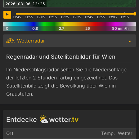
2026-08-06
13:25
11:45
11:55
12:05
12:15
12:25
12:35
12:45
12:55
13:05
13:15
13:2
0
0.8
2.7
26
80 mm/h
Wetterradar
Regenradar und Satellitenbilder für Wien
Im Niederschlagsradar sehen Sie die Niederschläge
der letzten 2 Stunden farbig eingezeichnet. Das
Satellitenbild zeigt die Bewölkung über Wien in
Graustufen.
Entdecke
Ort
Temp.
Wetter