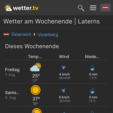
Wetter am Wochenende | Laterns
Österreich
Vorarlberg
Dieses Wochenende
Temperatur
Wind
Niederschlag
Freitag
4 km/h
0 mm
7. Aug.
25°
26 km/h
< 5 %
17°
Samstag
6 km/h
0 mm
8. Aug.
27°
26 km/h
15 %
16°