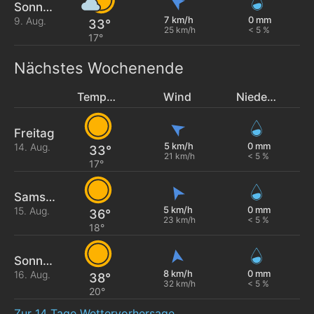
Sonntag
7 km/h
0 mm
9. Aug.
33°
25 km/h
< 5 %
17°
Nächstes Wochenende
Temperatur
Wind
Niederschlag
Freitag
5 km/h
0 mm
14. Aug.
33°
21 km/h
< 5 %
17°
Samstag
5 km/h
0 mm
15. Aug.
36°
23 km/h
< 5 %
18°
Sonntag
8 km/h
0 mm
16. Aug.
38°
32 km/h
< 5 %
20°
Zur 14 Tage Wettervorhersage