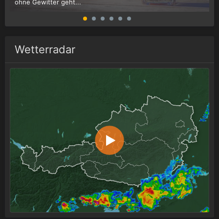
ohne Gewitter geht...
G
Wetterradar