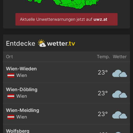
Aktuelle Unwetterwarnungen jetzt auf
uwz.at
Entdecke
Ort
Temp.
Wetter
Wien-Wieden
23°
Wien
Wien-Döbling
23°
Wien
Wien-Meidling
23°
Wien
Wolfsberg