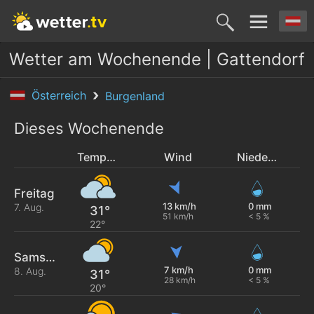
Wetter am Wochenende | Gattendorf
Österreich
Burgenland
Dieses Wochenende
Temperatur
Wind
Niederschlag
Freitag
13 km/h
0 mm
7. Aug.
31°
51 km/h
< 5 %
22°
Samstag
7 km/h
0 mm
8. Aug.
31°
28 km/h
< 5 %
20°