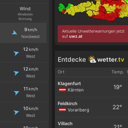
Wind
Windböen
Richtung
9
km/h
Aktuelle Unwetterwarnungen jetzt
auf
uwz.at
Nordwest
12
km/h
West
Entdecke
12
km/h
Ort
Temp.
West
Klagenfurt
19°
11
km/h
Kärnten
West
Feldkirch
22°
10
km/h
Vorarlberg
West
Villach
21°
10