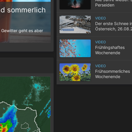
Perseiden
d sommerlich
VIDEO
10 Tipps für einen gute
Der erste Schnee i
Österreich, 26.08.
 Gewitter geht es aber
Wenn selbst in der Nacht die Temperatur
der Wohnung nicht entweicht, wird der S
VIDEO
Frühlingshaftes
Wochenende
VIDEO
Frühsommerliches
Wochenende