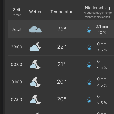
Niederschlag
Zeit
Wetter
Temperatur
Niederschlagsmenge
Uhrzeit
Wahrscheinlichkeit
0.1
mm
25°
Jetzt
40 %
0
mm
22°
23:00
< 5 %
0
mm
21°
00:00
< 5 %
0
mm
20°
01:00
< 5 %
0
mm
20°
02:00
< 5 %
0