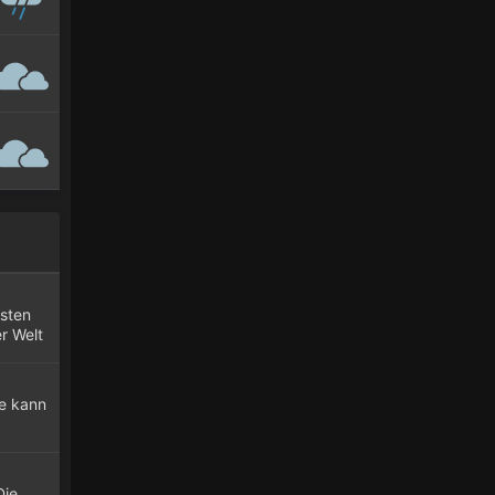
esten
r Welt
ke kann
Die