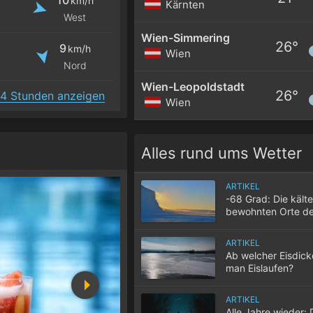
km/h
Kärnten
West
Wien-Simmering
26°
9
km/h
Wien
Nord
Wien-Leopoldstadt
26°
4 Stunden anzeigen
Wien
Alles rund ums Wetter
ARTIKEL
-68 Grad: Die kält
bewohnten Orte de
ARTIKEL
Ab welcher Eisdic
man Eislaufen?
ARTIKEL
Alle Jahre wieder: 