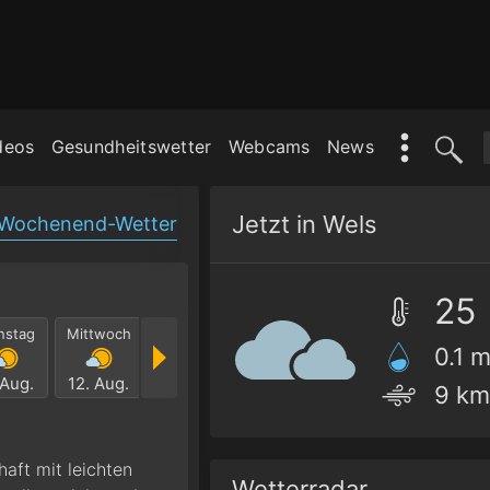
deos
Gesundheitswetter
Webcams
News
Jetzt in Wels
Wochenend-Wetter
25
nstag
Mittwoch
Donnerstag
Freitag
Samstag
Sonnt
0.1 
 Aug.
12. Aug.
13. Aug.
14. Aug.
15. Aug.
16. Au
9 km
aft mit leichten
Wetterradar