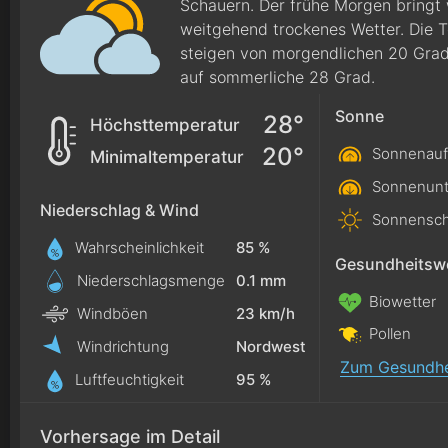
Schauern. Der frühe Morgen bringt 
weitgehend trockenes Wetter. Die 
steigen von morgendlichen 20 Grad
auf sommerliche 28 Grad.
Sonne
28°
Höchsttemperatur
20°
Sonnenauf
Minimaltemperatur
Sonnenunt
Niederschlag & Wind
Sonnensch
Wahrscheinlichkeit
85 %
Gesundheitswe
Niederschlagsmenge
0.1
mm
Biowetter
Windböen
23 km/h
Pollen
Windrichtung
Nordwest
Zum Gesundhe
Luftfeuchtigkeit
95 %
Vorhersage im Detail