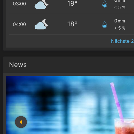
mm
19°
03:00
< 5 %
0
mm
18°
04:00
< 5 %
Nächste 2
News