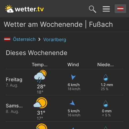
Wetter am Wochenende | Fußach
Österreich
Vorarlberg
Dieses Wochenende
Temperatur
Wind
Niederschlag
Freitag
6 km/h
1.2 mm
7. Aug.
28°
18 km/h
25 %
18°
Samstag
5 km/h
0 mm
8. Aug.
31°
16 km/h
< 5 %
17°