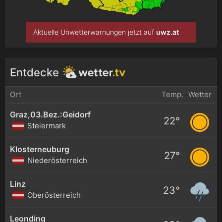
Aktuelle Unwetterwarnungen jetzt auf
uwz.at
Entdecke
Ort
Temp.
Wetter
Graz,03.Bez.:Geidorf
22°
Steiermark
Klosterneuburg
27°
Niederösterreich
Linz
23°
Oberösterreich
Leonding