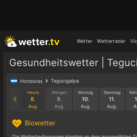
Wetter
Wetterradar
Vi
Gesundheitswetter | Teguc
Tegucigalpa
Honduras
Heute
Morgen
Montag
Dienstag
Mit
8.
9.
10.
11.
1
Aug.
Aug.
Aug.
Aug.
A
Biowetter
Die Wetterbedingungen könnten an dem ausgewählten Ta