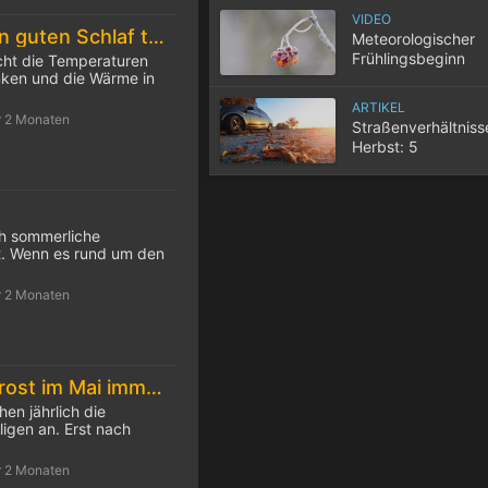
VIDEO
10 Tipps für einen guten Schlaf trotz Hitze
Meteorologischer
Frühlingsbeginn
cht die Temperaturen
inken und die Wärme in
ARTIKEL
r 2 Monaten
Straßenverhältniss
Herbst: 5
Herausforderungen
Autofahrer
ch sommerliche
. Wenn es rund um den
r 2 Monaten
Die Eisheiligen: Frost im Mai immer seltener
hen jährlich die
igen an. Erst nach
r 2 Monaten