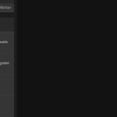
Wetter
aueis
 guten