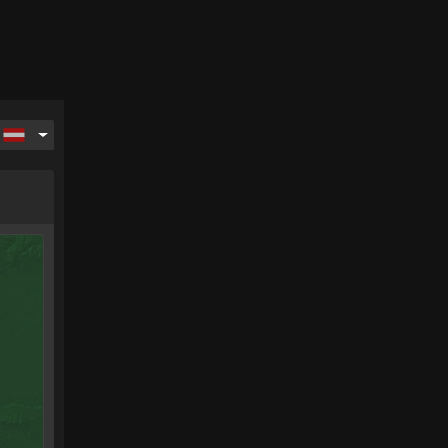
ag
Dienstag
Mittwoch
Donnerstag
Freitag
18.
19.
20.
21.
.
Aug.
Aug.
Aug.
Aug.