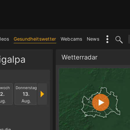
deos
Gesundheitswetter
Webcams
News
Wetterradar
igalpa
twoch
Donnerstag
Freitag
Samstag
Sonntag
Mont
2.
13.
14.
15.
16.
17.
ug.
Aug.
Aug.
Aug.
Aug.
Aug
g die