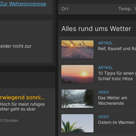
Zur Wetterprognose
Ort
Temp.
Alles rund ums Wetter
ARTIKEL
eider nicht zur
Reif, Raureif und R
ARTIKEL
10 Tipps für einen
Schlaf trotz Hitze
VIDEO
Am Samstag überwiegend sonnig und sommerlich warm
Das Wetter am
Wochenende
Hoch für meist ruhiges
itter geht es aber
VIDEO
20 Stunden
Ostern im Warmen