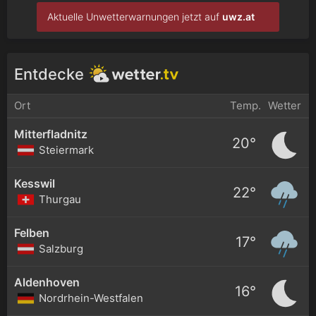
Aktuelle Unwetterwarnungen jetzt auf
uwz.at
Entdecke
Ort
Temp.
Wetter
Mitterfladnitz
20°
Steiermark
Kesswil
22°
Thurgau
Felben
17°
Salzburg
Aldenhoven
16°
Nordrhein-Westfalen