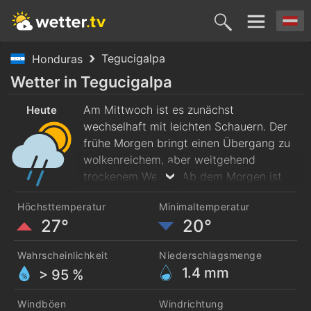
Tegucigalpa
Honduras
Heute
Morgen
Freitag
Samstag
Sonntag
Wetter in Tegucigalpa
5. Aug.
Am Mittwoch ist es zunächst
6. Aug.
7. Aug.
8. Aug.
9. Aug.
Heute
wechselhaft mit leichten Schauern. Der
frühe Morgen bringt einen Übergang zu
wolkenreichem, aber weitgehend
trockenem Wetter. Ab dem Morgen ist
mit wechselnd bewölktem Wetter mit
Höchsttemperatur
Minimaltemperatur
leichter Gewitterneigung zu rechnen. Die
27°
20°
Temperaturen steigen von
morgendlichen 20 Grad bis zur
Wahrscheinlichkeit
Niederschlagsmenge
Mittagszeit auf rund 27 Grad. Es weht
1.4
mm
> 95 %
frischer Wind aus Nordost.
Windböen
Windrichtung