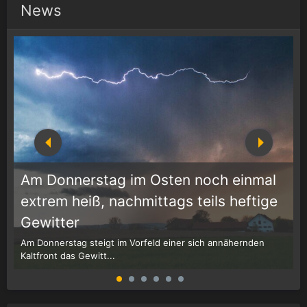
News
Am Donnerstag im Osten noch einmal
extrem heiß, nachmittags teils heftige
1
r
Gewitter
Am Donnerstag steigt im Vorfeld einer sich annähernden
W
Kaltfront das Gewitt...
G