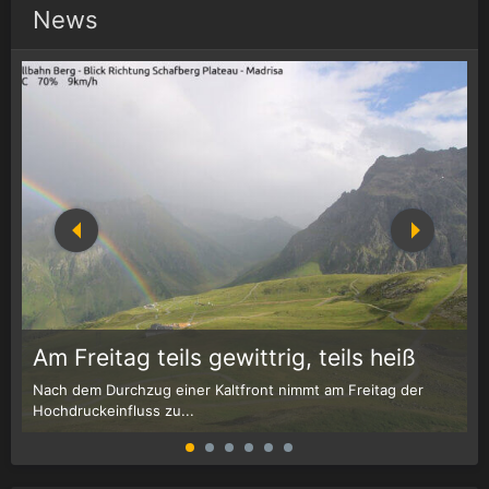
News
1
r
Am Freitag teils gewittrig, teils heiß
Nach dem Durchzug einer Kaltfront nimmt am Freitag der
W
Hochdruckeinfluss zu...
G