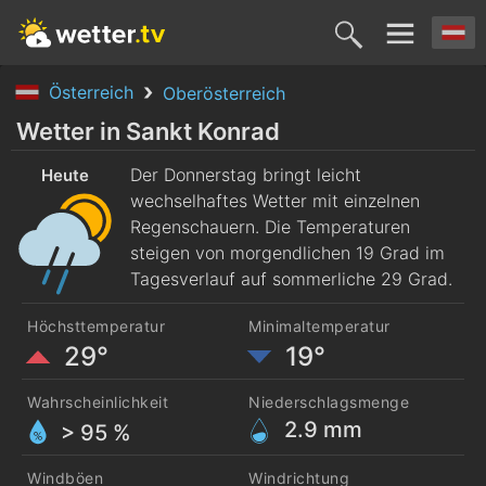
Österreich
Oberösterreich
Heute
Morgen
Samstag
Sonntag
Montag
Wetter in Sankt Konrad
6. Aug.
Der Donnerstag bringt leicht
7. Aug.
8. Aug.
9. Aug.
10. Aug
Heute
wechselhaftes Wetter mit einzelnen
Regenschauern. Die Temperaturen
steigen von morgendlichen 19 Grad im
Tagesverlauf auf sommerliche 29 Grad.
Höchsttemperatur
Minimaltemperatur
29°
19°
Wahrscheinlichkeit
Niederschlagsmenge
2.9
mm
> 95 %
Windböen
Windrichtung