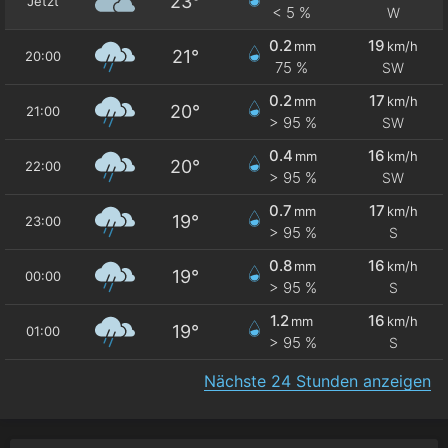
23°
Jetzt
< 5 %
W
0.2
19
mm
km/h
21°
20:00
75 %
SW
0.2
17
mm
km/h
20°
21:00
> 95 %
SW
0.4
16
mm
km/h
20°
22:00
> 95 %
SW
0.7
17
mm
km/h
19°
23:00
> 95 %
S
0.8
16
mm
km/h
19°
00:00
> 95 %
S
1.2
16
mm
km/h
19°
01:00
> 95 %
S
Nächste 24 Stunden anzeigen