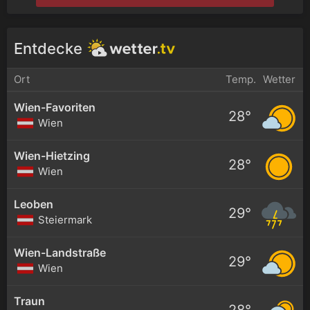
Entdecke
Ort
Temp.
Wetter
Wien-Favoriten
28°
Wien
Wien-Hietzing
28°
Wien
Leoben
29°
Steiermark
Wien-Landstraße
29°
Wien
Traun