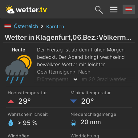
Österreich
Kärnten
Heute
Morgen
Sonntag
Montag
Diensta
Wetter in Klagenfurt,06.Bez.:Völkermarkt.Vorst.
7. Aug.
Der Freitag ist ab dem frühen Morgen
8. Aug.
9. Aug.
10. Aug.
11. Aug
Heute
bedeckt. Der Abend bringt wechselnd
bewölktes Wetter mit leichter
Gewitterneigung. Nach
Frühtemperaturen um 20 Grad werden
im Tagesverlauf maximal 29 Grad
Höchsttemperatur
Minimaltemperatur
erreicht.
29°
20°
Wahrscheinlichkeit
Niederschlagsmenge
20
mm
> 95 %
Windböen
Windrichtung