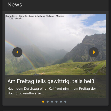
News
1
r
Am Freitag teils gewittrig, teils heiß
Nach dem Durchzug einer Kaltfront nimmt am Freitag der
W
Hochdruckeinfluss zu...
G