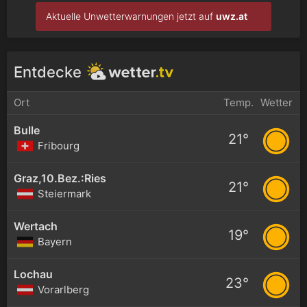
Aktuelle Unwetterwarnungen jetzt auf
uwz.at
Entdecke
Ort
Temp.
Wetter
Bulle
21°
Fribourg
Graz,10.Bez.:Ries
21°
Steiermark
Wertach
19°
Bayern
Lochau
23°
Vorarlberg