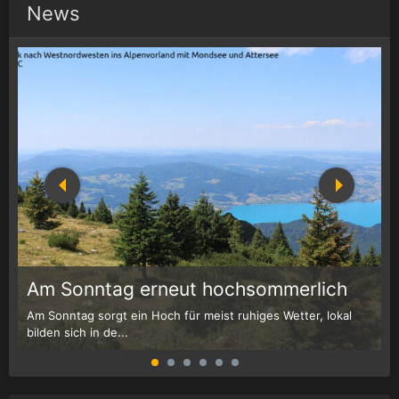
News
1
r
Am Sonntag erneut hochsommerlich
Am Sonntag sorgt ein Hoch für meist ruhiges Wetter, lokal
W
bilden sich in de...
G