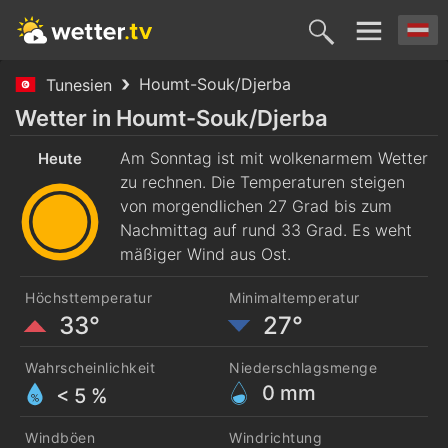
Houmt-Souk/Djerba
Tunesien
Heute
Morgen
Dienstag
Mittwoch
Donnerst
Wetter in Houmt-Souk/Djerba
9. Aug.
Am Sonntag ist mit wolkenarmem Wetter
10. Aug.
11. Aug.
12. Aug.
13. Aug
Heute
zu rechnen. Die Temperaturen steigen
von morgendlichen 27 Grad bis zum
Nachmittag auf rund 33 Grad. Es weht
mäßiger Wind aus Ost.
Höchsttemperatur
Minimaltemperatur
33°
27°
Wahrscheinlichkeit
Niederschlagsmenge
0
mm
< 5 %
Windböen
Windrichtung