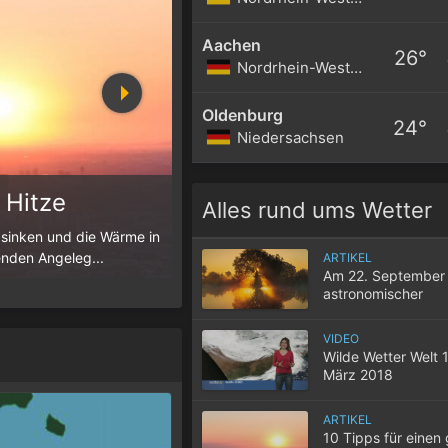
Aachen
26°
Nordrhein-Westfalen
Oldenburg
24°
Niedersachsen
 Hitze
Die Schafskälte
Alles rund ums Wetter
 sinken und die Wärme in
Der Juni ist meist durch sommerliche T
enden Angeleg...
Juni allerdings zu einem markanten Kälter
ARTIKEL
Am 22. September 
astronomischer
Herbstbeginn
VIDEO
Wilde Wetter Welt 1
März 2018
ARTIKEL
10 Tipps für einen