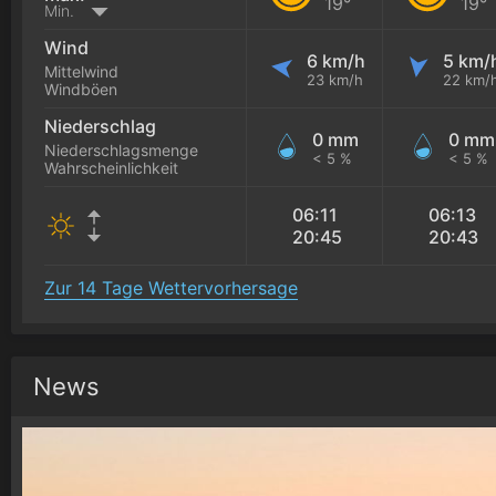
19°
19°
Min.
Wind
6 km/h
5 km/
Mittelwind
23 km/h
22 km/
Windböen
Niederschlag
0 mm
0 mm
Niederschlagsmenge
< 5 %
< 5 %
Wahrscheinlichkeit
06:11
06:13
20:45
20:43
Zur 14 Tage Wettervorhersage
News