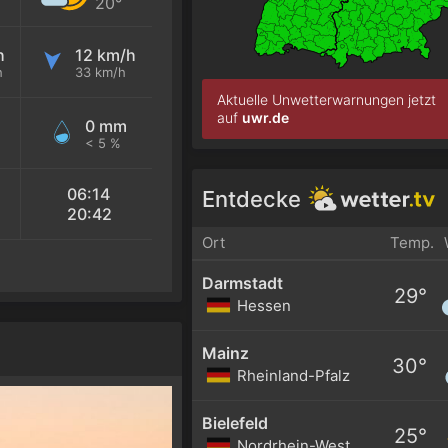
20°
h
12 km/h
h
33 km/h
Aktuelle Unwetterwarnungen jetzt
auf
uwr.de
0 mm
< 5 %
06:14
Entdecke
20:42
Ort
Temp.
Darmstadt
29°
Hessen
Mainz
30°
Rheinland-Pfalz
Bielefeld
25°
Nordrhein-Westfalen