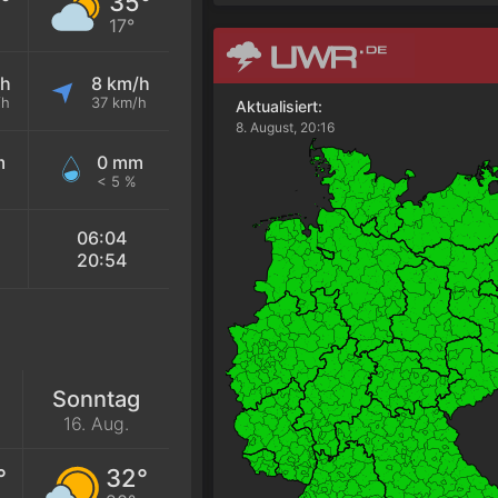
°
35°
17°
/h
8 km/h
/h
37 km/h
Aktualisiert:
8. August, 20:16
m
0 mm
< 5 %
06:04
20:54
g
Sonntag
16. Aug.
°
32°