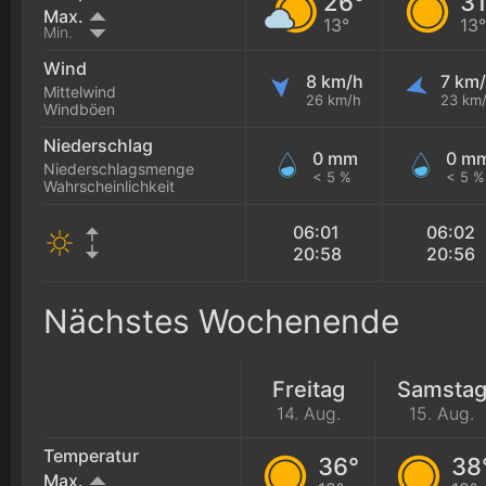
26°
31
Max.
13°
13°
Min.
Wind
8 km/h
7 km
Mittelwind
26 km/h
23 km
Windböen
Niederschlag
0 mm
0 m
Niederschlagsmenge
< 5 %
< 5 %
Wahrscheinlichkeit
06:01
06:02
20:58
20:56
Nächstes Wochenende
Freitag
Samsta
14. Aug.
15. Aug.
Temperatur
36°
38
Max.