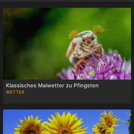
y
V
i
d
e
Klassisches Maiwetter zu Pfingsten
o
WETTER