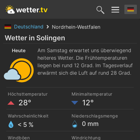
Deutschland
Nordrhein-Westfalen
Heute
Morgen
Montag
Dienstag
Mittwoc
Wetter in Solingen
8. Aug.
Am Samstag erwartet uns überwiegend
9. Aug.
10. Aug.
11. Aug.
12. Aug
Heute
heiteres Wetter. Die Frühtemperaturen
liegen bei rund 12 Grad. Im Tagesverlauf
erwärmt sich die Luft auf rund 28 Grad.
Höchsttemperatur
Minimaltemperatur
28°
12°
Wahrscheinlichkeit
Niederschlagsmenge
0
mm
< 5 %
Windböen
Windrichtung