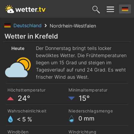
Deutschland
Nordrhein-Westfalen
Heute
Morgen
Samstag
Sonntag
Montag
Wetter in Krefeld
6. Aug.
Der Donnerstag bringt teils locker
7. Aug.
8. Aug.
9. Aug.
10. Aug
Heute
bewölktes Wetter. Die Frühtemperaturen
liegen um 15 Grad und steigen im
Tagesverlauf auf rund 24 Grad. Es weht
frischer Wind aus West.
Höchsttemperatur
Minimaltemperatur
24°
15°
Wahrscheinlichkeit
Niederschlagsmenge
0
mm
< 5 %
Windböen
Windrichtung