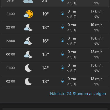
23°
Jetzt
< 5 %
NW
0
17
mm
km/h
19°
21:00
< 5 %
NW
0
19
mm
km/h
18°
22:00
< 5 %
NW
0
18
mm
km/h
16°
23:00
< 5 %
NW
0
18
mm
km/h
15°
00:00
< 5 %
NW
0
15
mm
km/h
14°
01:00
< 5 %
NW
0
13
mm
km/h
13°
02:00
< 5 %
NW
Nächste 24 Stunden anzeigen