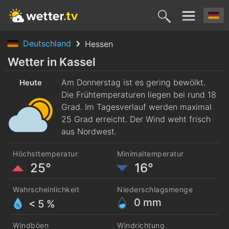
Deutschland
Hessen
Heute
Morgen
Samstag
Sonntag
Montag
Wetter in Kassel
6. Aug.
Am Donnerstag ist es gering bewölkt.
7. Aug.
8. Aug.
9. Aug.
10. Aug
Heute
Die Frühtemperaturen liegen bei rund 18
Grad. Im Tagesverlauf werden maximal
25 Grad erreicht. Der Wind weht frisch
aus Nordwest.
Höchsttemperatur
Minimaltemperatur
25°
16°
Wahrscheinlichkeit
Niederschlagsmenge
0
mm
< 5 %
Windböen
Windrichtung