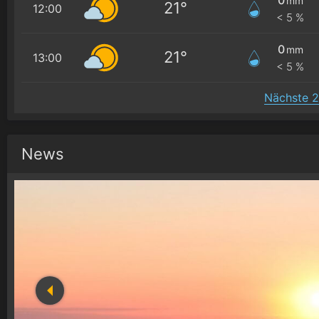
mm
21°
12:00
< 5 %
0
mm
21°
13:00
< 5 %
Nächste 2
News