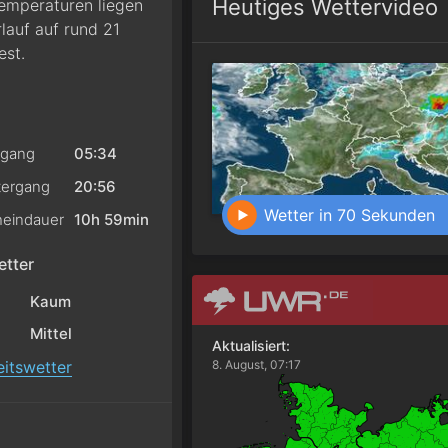
Heutiges Wettervideo
temperaturen liegen
lauf auf rund 21
est.
gang
05:34
ergang
20:56
Wetter in 70 Sekunden
eindauer
10h 59min
tter
Kaum
Mittel
Aktualisiert:
itswetter
8. August, 07:17