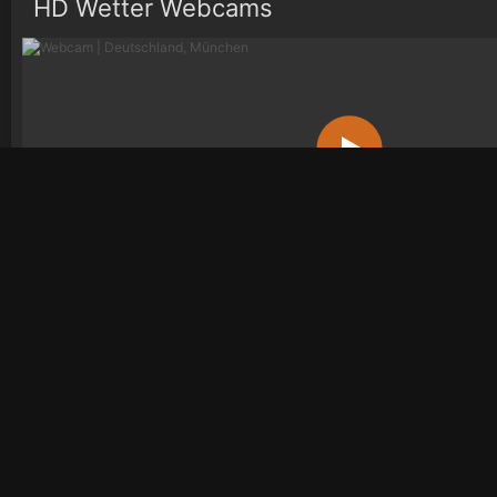
HD Wetter Webcams
Deutschland, München
Wetter
Wetterradar
Videos
Bio
Österreich
Österreich
Österreich
Öste
Deutschland
Deutschland
Deutschland
Deu
Schweiz
Schweiz
Schweiz
Sch