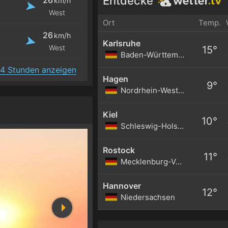
Entdecke
km/h
West
Ort
Temp.
26
km/h
Karlsruhe
West
15°
Baden-Württemberg
4 Stunden anzeigen
Hagen
9°
Nordrhein-Westfalen
Kiel
10°
Schleswig-Holstein
Rostock
11°
Mecklenburg-Vorpommern
Hannover
12°
Niedersachsen