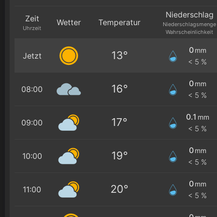
Niederschlag
Zeit
Wetter
Temperatur
Niederschlagsmenge
Uhrzeit
Wahrscheinlichkeit
0
mm
13°
Jetzt
< 5 %
0
mm
16°
08:00
< 5 %
0.1
mm
17°
09:00
< 5 %
0
mm
19°
10:00
< 5 %
0
mm
20°
11:00
< 5 %
0