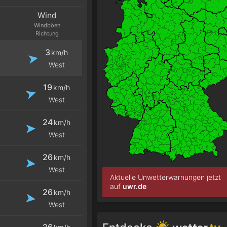
Wind
Windböen
Richtung
3
km/h
West
19
km/h
West
24
km/h
West
26
km/h
West
Aktuelle Unwetterwarnungen jetzt
auf
uwr.de
26
km/h
West
26