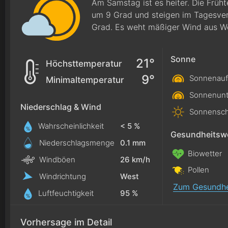
Am Samstag ist es heiter. Die Früh
um 9 Grad und steigen im Tagesver
Grad. Es weht mäßiger Wind aus W
Sonne
21°
Höchsttemperatur
9°
Sonnenauf
Minimaltemperatur
Sonnenunt
Niederschlag & Wind
Sonnensch
Wahrscheinlichkeit
< 5 %
Gesundheitswe
Niederschlagsmenge
0.1
mm
Biowetter
Windböen
26 km/h
Pollen
Windrichtung
West
Zum Gesundhe
Luftfeuchtigkeit
95 %
Vorhersage im Detail