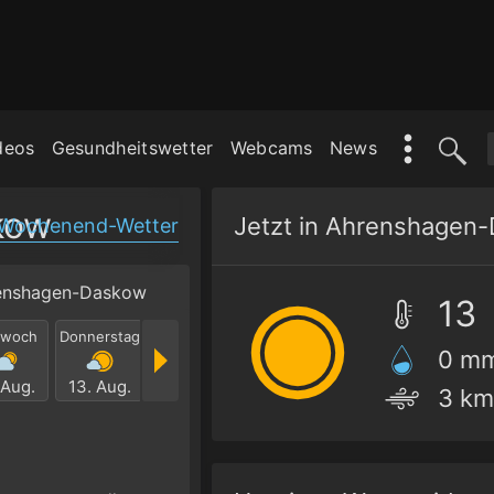
deos
Gesundheitswetter
Webcams
News
kow
Wochenend-Wetter
enshagen-Daskow
13
twoch
Donnerstag
Freitag
Samstag
Sonntag
Mont
0 m
 Aug.
13. Aug.
14. Aug.
15. Aug.
16. Aug.
17. Au
3 km