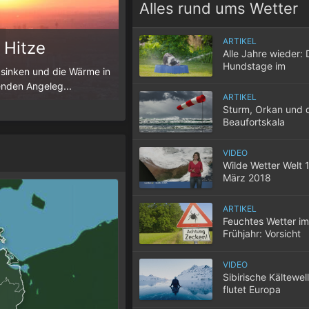
Alles rund ums Wetter
ARTIKEL
 Hitze
Die Schafskälte
Alle Jahre wieder: 
Hundstage im
 sinken und die Wärme in
Der Juni ist meist durch sommerliche T
Hochsommer
enden Angeleg...
Juni allerdings zu einem markanten Kälter
ARTIKEL
Sturm, Orkan und 
Beaufortskala
VIDEO
Wilde Wetter Welt 1
März 2018
ARTIKEL
Feuchtes Wetter im
Frühjahr: Vorsicht
Zecken!
VIDEO
Sibirische Kältewel
flutet Europa