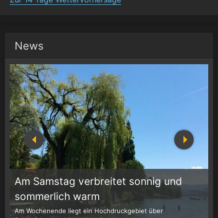
News
Am Samstag verbreitet sonnig und
1
r
sommerlich warm
Am Wochenende liegt ein Hochdruckgebiet über
W