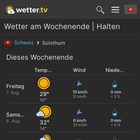
Wetter am Wochenende | Halten
Schweiz
Solothurn
Dieses Wochenende
Temperatur
Wind
Niederschlag
Freitag
10 km/h
0 mm
7. Aug.
29°
31 km/h
< 5 %
16°
Samstag
6 km/h
0 mm
8. Aug.
32°
25 km/h
< 5 %
14°