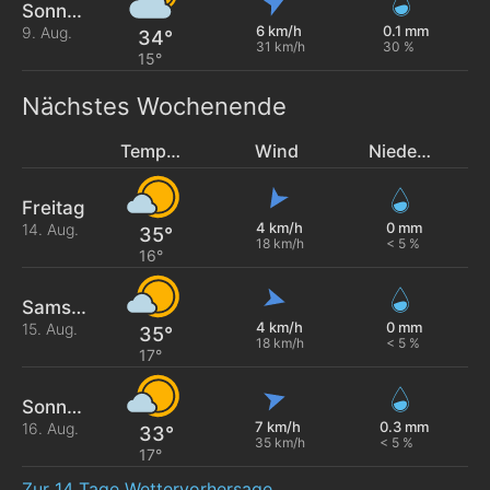
Sonntag
6 km/h
0.1 mm
9. Aug.
34°
31 km/h
30 %
15°
Nächstes Wochenende
Temperatur
Wind
Niederschlag
Freitag
4 km/h
0 mm
14. Aug.
35°
18 km/h
< 5 %
16°
Samstag
4 km/h
0 mm
15. Aug.
35°
18 km/h
< 5 %
17°
Sonntag
7 km/h
0.3 mm
16. Aug.
33°
35 km/h
< 5 %
17°
Zur 14 Tage Wettervorhersage