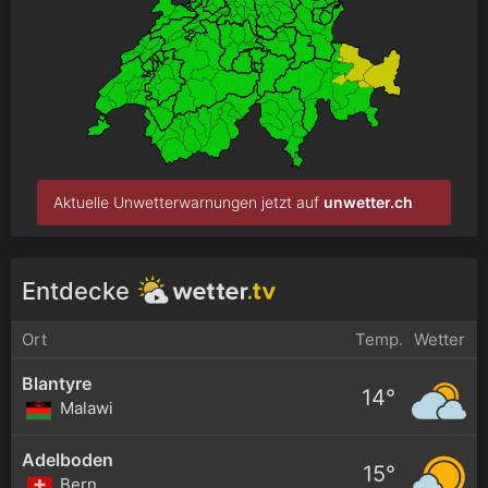
Aktuelle Unwetterwarnungen jetzt auf
unwetter.ch
Entdecke
Ort
Temp.
Wetter
Blantyre
14°
Malawi
Adelboden
15°
Bern