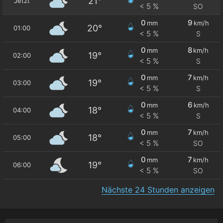
21°
Jetzt
< 5 %
SO
0
9
mm
km/h
20°
01:00
< 5 %
S
0
8
mm
km/h
19°
02:00
< 5 %
S
0
7
mm
km/h
19°
03:00
< 5 %
S
0
6
mm
km/h
18°
04:00
< 5 %
S
0
7
mm
km/h
18°
05:00
< 5 %
SO
0
7
mm
km/h
19°
06:00
< 5 %
SO
Nächste 24 Stunden anzeigen