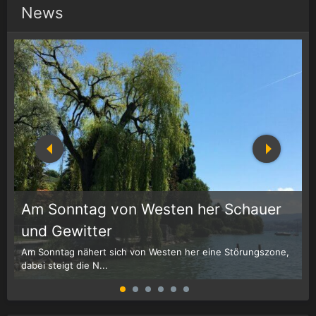
News
Am Sonntag von Westen her Schauer
1
r
und Gewitter
Am Sonntag nähert sich von Westen her eine Störungszone,
W
dabei steigt die N...
G