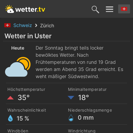
Schweiz
Zürich
Heute
Morgen
Dienstag
Mittwoch
Donnerst
Wetter in Uster
9. Aug.
Der Sonntag bringt teils locker
10. Aug.
11. Aug.
12. Aug.
13. Aug
Heute
bewölktes Wetter. Nach
Frühtemperaturen von rund 19 Grad
werden am Abend 35 Grad erreicht. Es
weht mäßiger Südwestwind.
Höchsttemperatur
Minimaltemperatur
35°
18°
Wahrscheinlichkeit
Niederschlagsmenge
0
mm
15 %
Windböen
Windrichtung