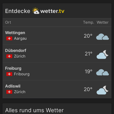
Entdecke
Ort
Temp.
Wetter
Wettingen
20°
Aargau
Dübendorf
21°
Zürich
Freiburg
19°
Fribourg
Adliswil
20°
Zürich
Alles rund ums Wetter