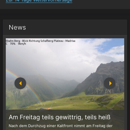
News
1
r
Am Freitag teils gewittrig, teils heiß
Nach dem Durchzug einer Kaltfront nimmt am Freitag der
W