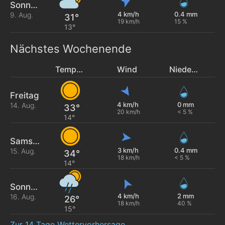
Sonntag
4 km/h
0.4 mm
9. Aug.
31°
19 km/h
15 %
13°
Nächstes Wochenende
Temperatur
Wind
Niederschlag
Freitag
4 km/h
0 mm
14. Aug.
33°
20 km/h
< 5 %
14°
Samstag
3 km/h
0.4 mm
15. Aug.
34°
18 km/h
< 5 %
14°
Sonntag
4 km/h
2 mm
16. Aug.
26°
18 km/h
40 %
15°
Zur 14 Tage Wettervorhersage