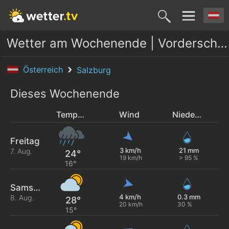
Wetter am Wochenende | Vorderschneeberg
Österreich
Salzburg
Dieses Wochenende
Temperatur
Wind
Niederschlag
Freitag
3 km/h
21 mm
7. Aug.
24°
19 km/h
> 95 %
16°
Samstag
4 km/h
0.3 mm
8. Aug.
28°
20 km/h
30 %
15°