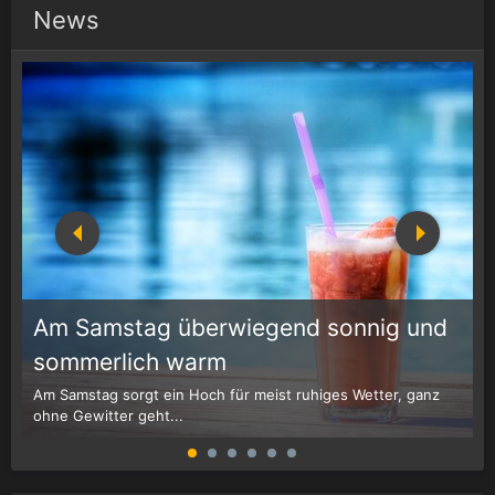
News
Am Samstag überwiegend sonnig und
1
r
sommerlich warm
Am Samstag sorgt ein Hoch für meist ruhiges Wetter, ganz
W
ohne Gewitter geht...
G