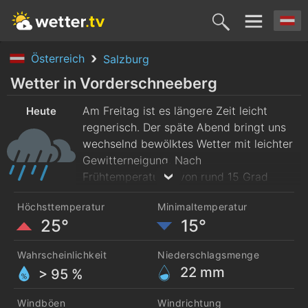
Österreich
Salzburg
Heute
Morgen
Sonntag
Montag
Diensta
Wetter in Vorderschneeberg
7. Aug.
Am Freitag ist es längere Zeit leicht
8. Aug.
9. Aug.
10. Aug.
11. Aug
Heute
regnerisch. Der späte Abend bringt uns
wechselnd bewölktes Wetter mit leichter
Gewitterneigung. Nach
Frühtemperaturen von rund 15 Grad
werden am Nachmittag 25 Grad
Höchsttemperatur
Minimaltemperatur
erreicht. Es weht mäßiger Wind aus Süd.
25°
15°
Wahrscheinlichkeit
Niederschlagsmenge
22
mm
> 95 %
Windböen
Windrichtung