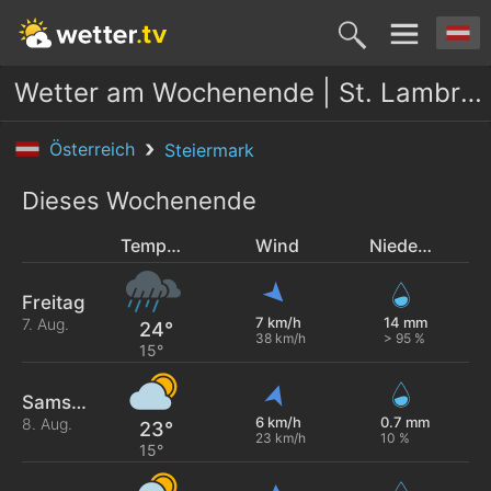
Wetter am Wochenende | St. Lambrecht
Österreich
Steiermark
Dieses Wochenende
Temperatur
Wind
Niederschlag
Freitag
7 km/h
14 mm
7. Aug.
24°
38 km/h
> 95 %
15°
Samstag
6 km/h
0.7 mm
8. Aug.
23°
23 km/h
10 %
15°