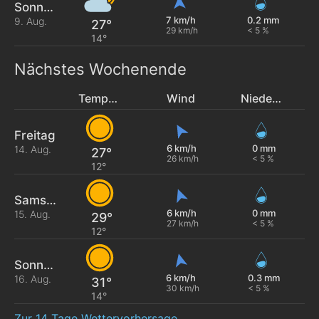
Sonntag
7 km/h
0.2 mm
9. Aug.
27°
29 km/h
< 5 %
14°
Nächstes Wochenende
Temperatur
Wind
Niederschlag
Freitag
6 km/h
0 mm
14. Aug.
27°
26 km/h
< 5 %
12°
Samstag
6 km/h
0 mm
15. Aug.
29°
27 km/h
< 5 %
12°
Sonntag
6 km/h
0.3 mm
16. Aug.
31°
30 km/h
< 5 %
14°
Zur 14 Tage Wettervorhersage