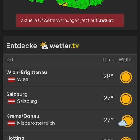
Aktuelle Unwetterwarnungen jetzt auf
uwz.at
Entdecke
Ort
Temp.
Wetter
Wien-Brigittenau
28°
Wien
Salzburg
27°
Salzburg
Krems/Donau
27°
Niederösterreich
Hötting