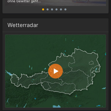
ohne Gewitter geht...
G
Wetterradar