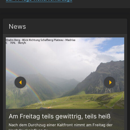
News
1
r
Am Freitag teils gewittrig, teils heiß
Nach dem Durchzug einer Kaltfront nimmt am Freitag der
W