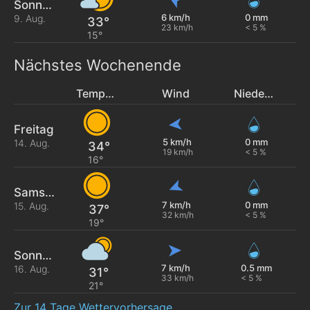
Sonntag
6 km/h
0 mm
9. Aug.
33°
23 km/h
< 5 %
15°
Nächstes Wochenende
Temperatur
Wind
Niederschlag
Freitag
5 km/h
0 mm
14. Aug.
34°
19 km/h
< 5 %
16°
Samstag
7 km/h
0 mm
15. Aug.
37°
32 km/h
< 5 %
19°
Sonntag
7 km/h
0.5 mm
16. Aug.
31°
33 km/h
< 5 %
21°
Zur 14 Tage Wettervorhersage