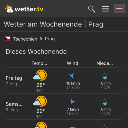
Wetter am Wochenende | Prag
Prag
Tschechien
Dieses Wochenende
Temperatur
Wind
Niederschlag
Freitag
10 km/h
0 mm
7. Aug.
28°
34 km/h
< 5 %
18°
Samstag
7 km/h
0 mm
8. Aug.
29°
19 km/h
< 5 %
15°