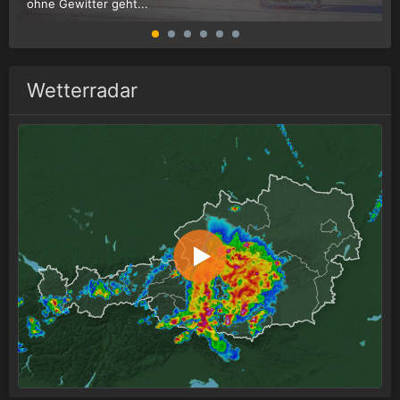
ohne Gewitter geht...
G
Wetterradar