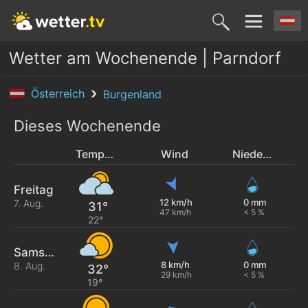
Wetter am Wochenende | Parndorf
Österreich
Burgenland
Dieses Wochenende
Temperatur
Wind
Niederschlag
Freitag
12 km/h
0 mm
7. Aug.
31°
47 km/h
< 5 %
22°
Samstag
8 km/h
0 mm
8. Aug.
32°
29 km/h
< 5 %
19°