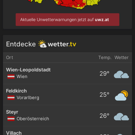
Aktuelle Unwetterwarnungen jetzt auf
uwz.at
Entdecke
Ort
Temp.
Wetter
Wien-Leopoldstadt
29°
Wien
Feldkirch
25°
Vorarlberg
Steyr
26°
Oberösterreich
Villach