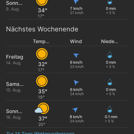
Sonntag
7 km/h
0 mm
9. Aug.
34°
27 km/h
< 5 %
17°
Nächstes Wochenende
Temperatur
Wind
Niederschlag
Freitag
6 km/h
0 mm
14. Aug.
32°
23 km/h
< 5 %
17°
Samstag
6 km/h
0 mm
15. Aug.
35°
24 km/h
< 5 %
18°
Sonntag
8 km/h
0.1 mm
16. Aug.
37°
34 km/h
< 5 %
20°
Zur 14 Tage Wettervorhersage