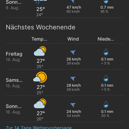
Sonntag
47 km/h
0.7 mm
9. Aug.
25°
60 km/h
95 %
24°
Nächstes Wochenende
Temperatur
Wind
Niederschlag
Freitag
26 km/h
0.1 mm
14. Aug.
27°
36 km/h
< 5 %
25°
Samstag
28 km/h
0.1 mm
15. Aug.
27°
36 km/h
< 5 %
25°
Sonntag
24 km/h
0.1 mm
16. Aug.
27°
34 km/h
30 %
26°
Zur 14 Tage Wettervorhersage