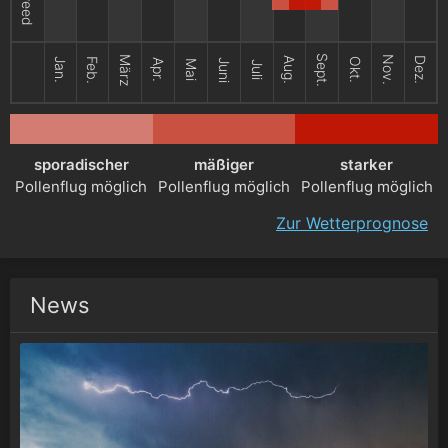
Sept.
März
Nov.
Aug.
Dez.
Jan.
Feb.
Okt.
Apr.
Juni
Mai
Juli
sporadischer
mäßiger
starker
Pollenflug möglich
Pollenflug möglich
Pollenflug möglich
Zur Wetterprognose
News