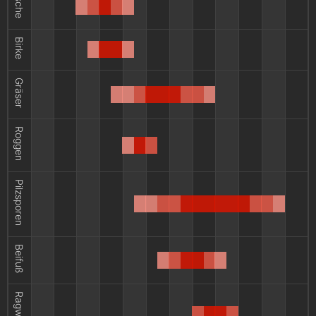
Esche
Birke
Gräser
Roggen
Pilzsporen
Beifuß
Ragweed