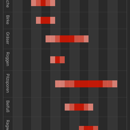
Esche
Birke
Gräser
Roggen
Pilzsporen
Beifuß
Ragweed