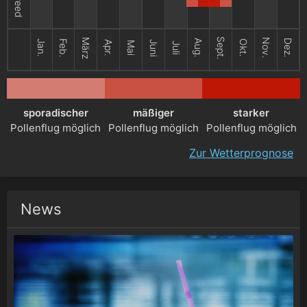
Sept.
März
Nov.
Aug.
Dez.
Jan.
Feb.
Okt.
Apr.
Juni
Mai
Juli
sporadischer
mäßiger
starker
Pollenflug möglich
Pollenflug möglich
Pollenflug möglich
Zur Wetterprognose
News