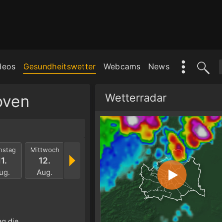
deos
Gesundheitswetter
Webcams
News
Wetterradar
oven
nstag
Mittwoch
Donnerstag
Freitag
Samstag
Sonnt
11.
12.
13.
14.
15.
16.
ug.
Aug.
Aug.
Aug.
Aug.
Aug
g die