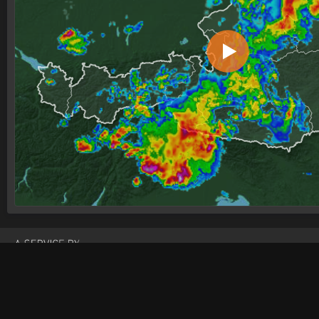
Wetter
Wetterradar
Videos
Bio
Österreich
Österreich
Österreich
Öste