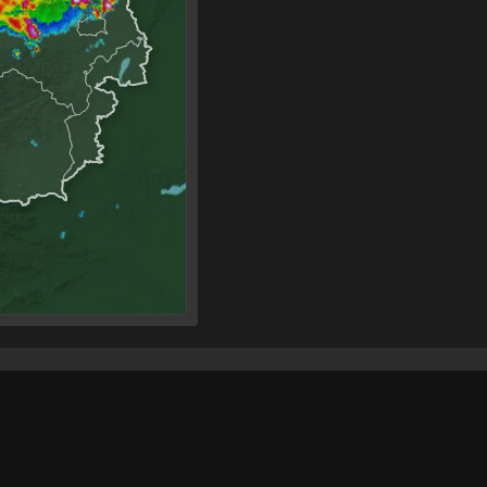
wetter
Webcams
News
Extras
rreich
Österreich
Österreich
Wetter-Widge