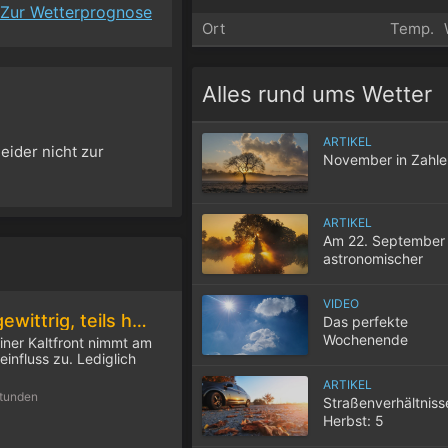
Zur Wetterprognose
Ort
Temp.
Alles rund ums Wetter
ARTIKEL
eider nicht zur
November in Zahle
ARTIKEL
Am 22. September 
astronomischer
Herbstbeginn
VIDEO
Am Freitag teils gewittrig, teils heiß
Das perfekte
Wochenende
ner Kaltfront nimmt am
influss zu. Lediglich
ARTIKEL
Stunden
Straßenverhältniss
Herbst: 5
Herausforderungen