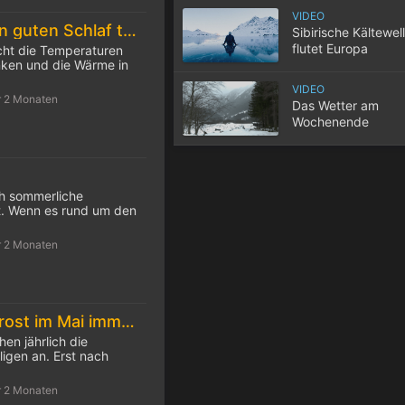
Autofahrer
VIDEO
10 Tipps für einen guten Schlaf trotz Hitze
Sibirische Kältewel
flutet Europa
cht die Temperaturen
inken und die Wärme in
VIDEO
r 2 Monaten
Das Wetter am
Wochenende
ch sommerliche
. Wenn es rund um den
r 2 Monaten
Die Eisheiligen: Frost im Mai immer seltener
hen jährlich die
igen an. Erst nach
r 2 Monaten