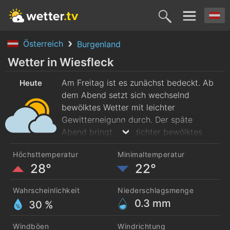
Österreich
Burgenland
Heute
Morgen
Sonntag
Montag
Diensta
Wetter in Wiesfleck
7. Aug.
Am Freitag ist es zunächst bedeckt. Ab
8. Aug.
9. Aug.
10. Aug.
11. Aug
Heute
dem Abend setzt sich wechselnd
bewölktes Wetter mit leichter
Gewitterneigung durch. Der späte
Abend bringt teils dichter bewölktes
Wetter. Die Temperaturen steigen von
Höchsttemperatur
Minimaltemperatur
morgendlichen 23 Grad bis zum
28°
22°
Nachmittag auf maximal 28 Grad. Es
weht mäßiger Nordwind.
Wahrscheinlichkeit
Niederschlagsmenge
0.3
mm
30 %
Windböen
Windrichtung