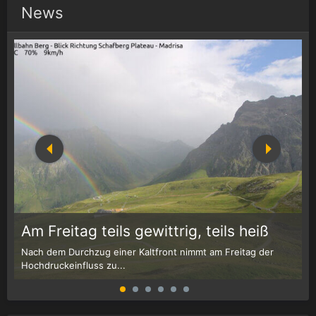
News
1
r
Am Freitag teils gewittrig, teils heiß
Nach dem Durchzug einer Kaltfront nimmt am Freitag der
W
Hochdruckeinfluss zu...
G