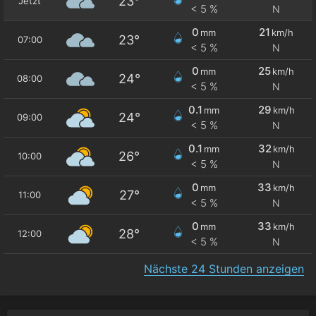
23°
Jetzt
< 5 %
N
0
21
mm
km/h
23°
07:00
< 5 %
N
0
25
mm
km/h
24°
08:00
< 5 %
N
0.1
29
mm
km/h
24°
09:00
< 5 %
N
0.1
32
mm
km/h
26°
10:00
< 5 %
N
0
33
mm
km/h
27°
11:00
< 5 %
N
0
33
mm
km/h
28°
12:00
< 5 %
N
Nächste 24 Stunden anzeigen