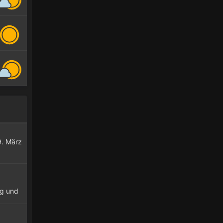
9. März
ig und