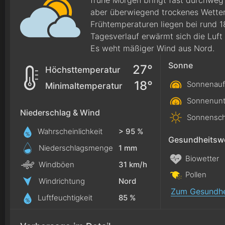
frühe Morgen bringt fast durchweg 
aber überwiegend trockenes Wetter
Frühtemperaturen liegen bei rund 1
Tagesverlauf erwärmt sich die Luft
Es weht mäßiger Wind aus Nord.
Sonne
27°
Höchsttemperatur
18°
Sonnenauf
Minimaltemperatur
Sonnenunt
Niederschlag & Wind
Sonnensch
Wahrscheinlichkeit
> 95 %
Gesundheitswe
Niederschlagsmenge
1
mm
Biowetter
Windböen
31 km/h
Pollen
Windrichtung
Nord
Zum Gesundhe
Luftfeuchtigkeit
85 %