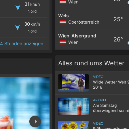
Wien
31
km/h
Nord
Wels
25°
Oberösterreich
30
km/h
Nord
Wien-Alsergrund
26°
Wien
4 Stunden anzeigen
Alles rund ums Wetter
VIDEO
Wilde Wetter Welt 
2018
ARTIKEL
Am Samstag
überwiegend sonn
sommerlich warm
VIDEO
Frühsommerliches