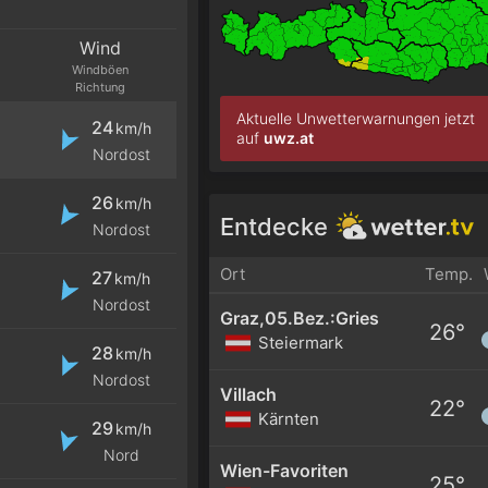
Wind
Windböen
Richtung
Aktuelle Unwetterwarnungen jetzt
24
km/h
auf
uwz.at
Nordost
26
km/h
Entdecke
Nordost
Ort
Temp.
27
km/h
Nordost
Graz,05.Bez.:Gries
26°
Steiermark
28
km/h
Nordost
Villach
22°
Kärnten
29
km/h
Nord
Wien-Favoriten
25°