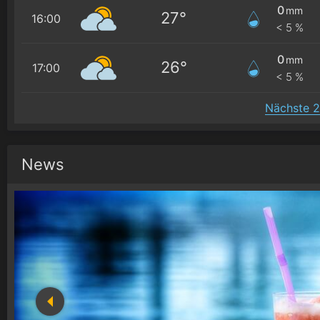
0
mm
27°
16:00
< 5 %
0
mm
26°
17:00
< 5 %
Nächste 2
News