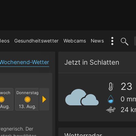
deos
Gesundheitswetter
Webcams
News
Jetzt in Schlatten
Wochenend-Wetter
23
twoch
Donnerstag
Freitag
Samstag
Sonntag
Mont
0 m
 Aug.
13. Aug.
14. Aug.
15. Aug.
16. Aug.
17. Au
24 k
regnerisch. Der
Wetterradar