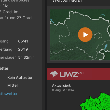
stark bewölktes,
. Die
8 Grad. Im
 auf rund 27 Grad.
gang
05:41
ergang
20:19
eindauer
5h 32min
tter
Kein Auftreten
Mittel
Aktualisiert:
8. August, 11:34
itswetter