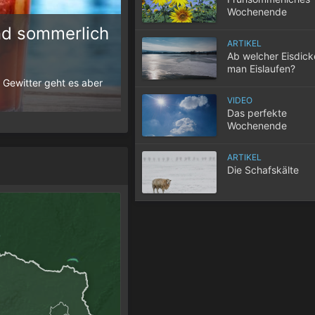
Wochenende
d sommerlich
ARTIKEL
10 Tipps für einen gute
Ab welcher Eisdic
man Eislaufen?
 Gewitter geht es aber
Wenn selbst in der Nacht die Temperatur
der Wohnung nicht entweicht, wird der S
VIDEO
Das perfekte
Wochenende
ARTIKEL
Die Schafskälte