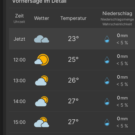
Vorhersage im Detail
Niederschlag
Zeit
Wetter
Temperatur
Niederschlagsmenge
Uhrzeit
Wahrscheinlichkeit
0
mm
23°
Jetzt
< 5 %
0
mm
25°
12:00
< 5 %
0
mm
26°
13:00
< 5 %
0
mm
27°
14:00
< 5 %
0
mm
27°
15:00
< 5 %