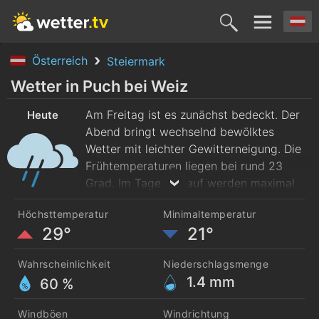
Österreich
Steiermark
Heute
Morgen
Sonntag
Montag
Diensta
Wetter in Puch bei Weiz
7. Aug.
Am Freitag ist es zunächst bedeckt. Der
8. Aug.
9. Aug.
10. Aug.
11. Aug
Heute
Abend bringt wechselnd bewölktes
Wetter mit leichter Gewitterneigung. Die
Frühtemperaturen liegen bei rund 23
Grad. Im Tagesverlauf werden maximal
29 Grad erreicht. Der Wind weht mäßig
Höchsttemperatur
Minimaltemperatur
aus Nord.
29°
21°
Wahrscheinlichkeit
Niederschlagsmenge
1.4
mm
60 %
Windböen
Windrichtung