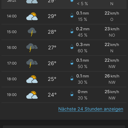
29°
Jetzt
< 5 %
N
0.1
22
mm
km/h
29°
14:00
15 %
O
0.2
23
mm
km/h
28°
15:00
45 %
NO
0.3
22
mm
km/h
27°
16:00
60 %
N
0.1
22
mm
km/h
26°
17:00
50 %
NW
0.1
26
mm
km/h
25°
18:00
30 %
NW
0
25
mm
km/h
24°
19:00
20 %
NW
Nächste 24 Stunden anzeigen