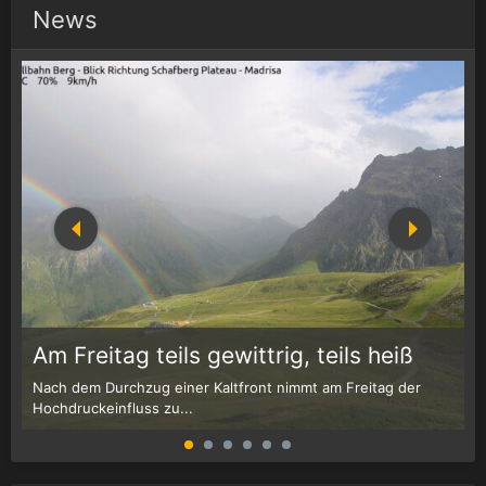
News
1
r
Am Freitag teils gewittrig, teils heiß
Nach dem Durchzug einer Kaltfront nimmt am Freitag der
W
Hochdruckeinfluss zu...
G