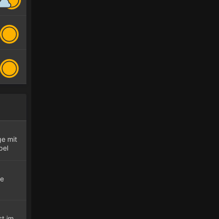
ge mit
bel
le
st im