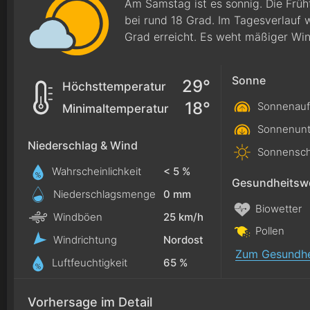
Am Samstag ist es sonnig. Die Frü
bei rund 18 Grad. Im Tagesverlauf
Grad erreicht. Es weht mäßiger Wi
Sonne
29°
Höchsttemperatur
18°
Sonnenauf
Minimaltemperatur
Sonnenunt
Niederschlag & Wind
Sonnensch
Wahrscheinlichkeit
< 5 %
Gesundheitswe
Niederschlagsmenge
0
mm
Biowetter
Windböen
25 km/h
Pollen
Windrichtung
Nordost
Zum Gesundhe
Luftfeuchtigkeit
65 %
Vorhersage im Detail