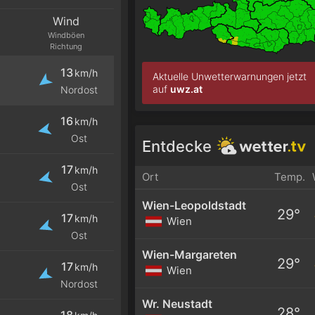
Wind
Windböen
Richtung
13
km/h
Aktuelle Unwetterwarnungen jetzt
auf
uwz.at
Nordost
16
km/h
Ost
Entdecke
17
km/h
Ort
Temp.
Ost
Wien-Leopoldstadt
29°
17
km/h
Wien
Ost
Wien-Margareten
29°
17
km/h
Wien
Nordost
Wr. Neustadt
28°
18