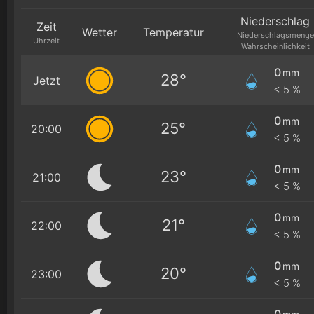
Niederschlag
Zeit
Wetter
Temperatur
Niederschlagsmenge
Uhrzeit
Wahrscheinlichkeit
0
mm
28°
Jetzt
< 5 %
0
mm
25°
20:00
< 5 %
0
mm
23°
21:00
< 5 %
0
mm
21°
22:00
< 5 %
0
mm
20°
23:00
< 5 %
0