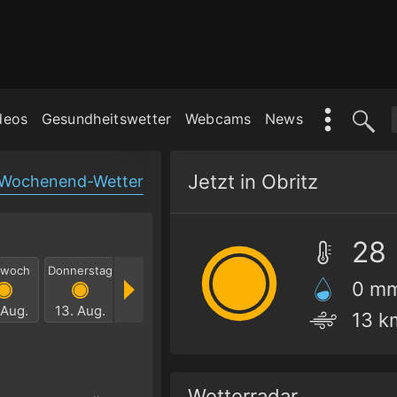
deos
Gesundheitswetter
Webcams
News
Jetzt in Obritz
Wochenend-Wetter
28
twoch
Donnerstag
Freitag
Samstag
Sonntag
Mont
0 m
 Aug.
13. Aug.
14. Aug.
15. Aug.
16. Aug.
17. Au
13 k
Wetterradar