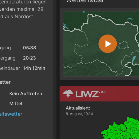
htemperaturen liegen
 werden maximal 29
nd aus Nordost.
gang
05:38
ergang
20:23
eindauer
14h 12min
tter
Kein Auftreten
Mittel
Aktualisiert:
itswetter
8. August, 19:14