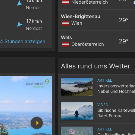
km/h
Niederösterreich
Nordost
Wien-Brigittenau
29°
17
km/h
Wien
Nordost
Wels
29°
4 Stunden anzeigen
Oberösterreich
Alles rund ums Wetter
ARTIKEL
Inversionswetterla
Nebel und Hochne
VIDEO
Sibirische Kältewel
flutet Europa
ARTIKEL
Die Eisheiligen: Fro