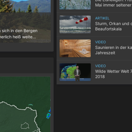
Mai immer seltener
ARTIKEL
10 Tipps für einen gute
Sturm, Orkan und 
Beaufortskala
n sich in den Bergen
Wenn selbst in der Nacht die Temperatur
lich heiß weite...
der Wohnung nicht entweicht, wird der S
VIDEO
Saunieren in der ka
Jahreszeit
VIDEO
Wilde Wetter Welt 
2018