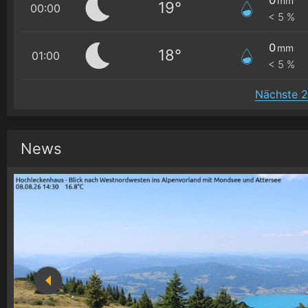
mm
19°
00:00
< 5 %
0
mm
18°
01:00
< 5 %
Nächste 2
News