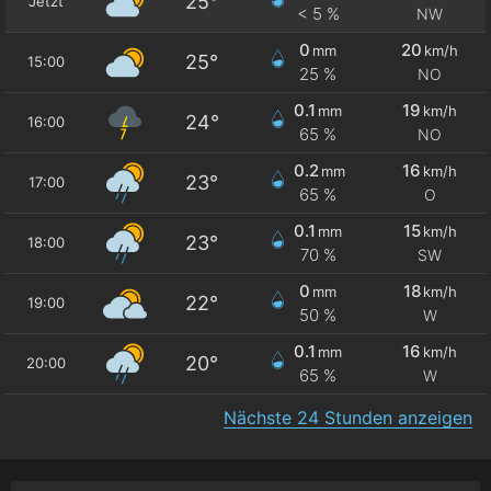
25°
Jetzt
< 5 %
NW
0
20
mm
km/h
25°
15:00
25 %
NO
0.1
19
mm
km/h
24°
16:00
65 %
NO
0.2
16
mm
km/h
23°
17:00
65 %
O
0.1
15
mm
km/h
23°
18:00
70 %
SW
0
18
mm
km/h
22°
19:00
50 %
W
0.1
16
mm
km/h
20°
20:00
65 %
W
Nächste 24 Stunden anzeigen