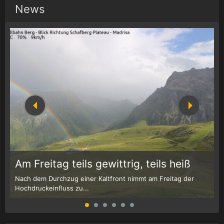
News
1
r
Am Freitag teils gewittrig, teils heiß
Nach dem Durchzug einer Kaltfront nimmt am Freitag der
W
Hochdruckeinfluss zu...
G