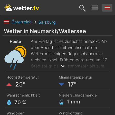
Österreich
Salzburg
Heute
Morgen
Sonntag
Montag
Diensta
Wetter in Neumarkt/Wallersee
7. Aug.
Am Freitag ist es zunächst bedeckt. Ab
8. Aug.
9. Aug.
10. Aug.
11. Aug
Heute
dem Abend ist mit wechselhaftem
Wetter mit einigen Regenschauern zu
rechnen. Nach Frühtemperaturen um 17
Grad steigt das Thermometer bis zum
Nachmittag auf rund 25 Grad.
Höchsttemperatur
Minimaltemperatur
25°
17°
Wahrscheinlichkeit
Niederschlagsmenge
1
mm
70 %
Windböen
Windrichtung