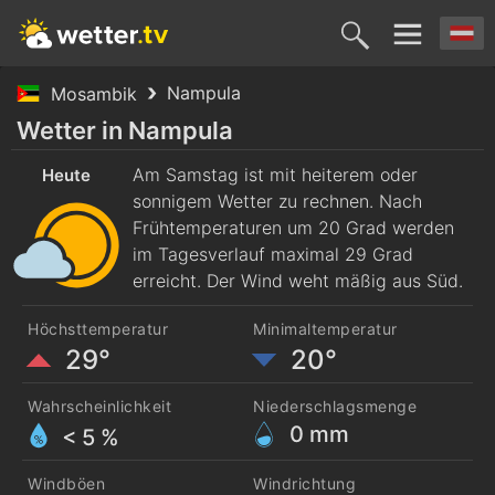
Nampula
Mosambik
Heute
Morgen
Montag
Dienstag
Mittwoc
Wetter in Nampula
8. Aug.
Am Samstag ist mit heiterem oder
9. Aug.
10. Aug.
11. Aug.
12. Aug
Heute
sonnigem Wetter zu rechnen. Nach
Frühtemperaturen um 20 Grad werden
im Tagesverlauf maximal 29 Grad
erreicht. Der Wind weht mäßig aus Süd.
Höchsttemperatur
Minimaltemperatur
29°
20°
Wahrscheinlichkeit
Niederschlagsmenge
0
mm
< 5 %
Windböen
Windrichtung