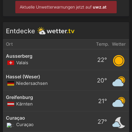
Aktuelle Unwetterwarnungen jetzt auf
uwz.at
Entdecke
Ort
Temp.
Wetter
Ausserberg
22°
Valais
Hassel (Weser)
20°
Niedersachsen
Greifenburg
21°
Kärnten
Curaçao
27°
Curaçao