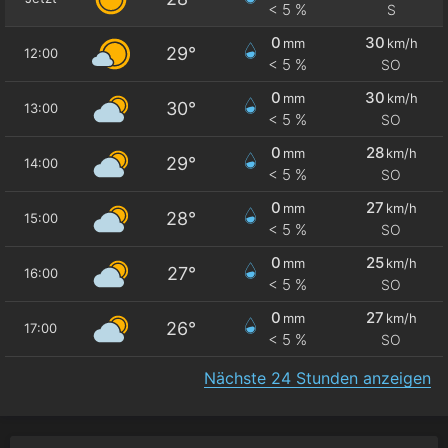
< 5 %
S
0
30
mm
km/h
29°
12:00
< 5 %
SO
0
30
mm
km/h
30°
13:00
< 5 %
SO
0
28
mm
km/h
29°
14:00
< 5 %
SO
0
27
mm
km/h
28°
15:00
< 5 %
SO
0
25
mm
km/h
27°
16:00
< 5 %
SO
0
27
mm
km/h
26°
17:00
< 5 %
SO
Nächste 24 Stunden anzeigen