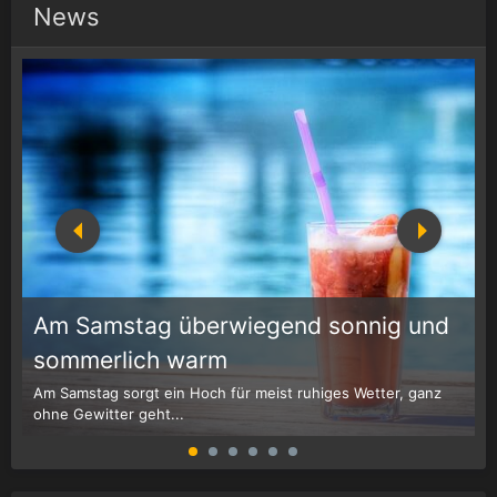
News
Am Samstag überwiegend sonnig und
1
r
sommerlich warm
Am Samstag sorgt ein Hoch für meist ruhiges Wetter, ganz
W
ohne Gewitter geht...
G