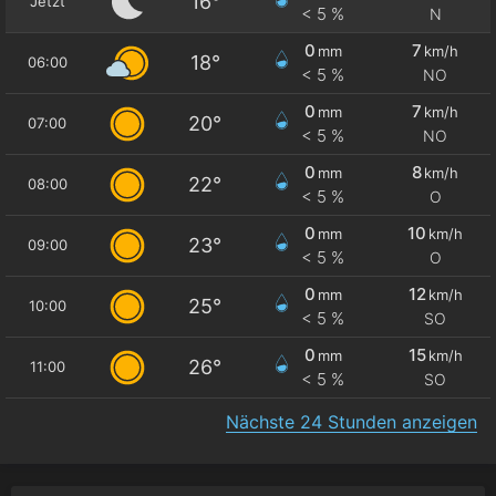
16°
Jetzt
< 5 %
N
0
7
mm
km/h
18°
06:00
< 5 %
NO
0
7
mm
km/h
20°
07:00
< 5 %
NO
0
8
mm
km/h
22°
08:00
< 5 %
O
0
10
mm
km/h
23°
09:00
< 5 %
O
0
12
mm
km/h
25°
10:00
< 5 %
SO
0
15
mm
km/h
26°
11:00
< 5 %
SO
Nächste 24 Stunden anzeigen