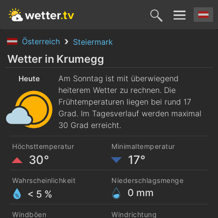
Österreich
Steiermark
Heute
Morgen
Dienstag
Mittwoch
Donnerst
Wetter in Krumegg
9. Aug.
Am Sonntag ist mit überwiegend
10. Aug.
11. Aug.
12. Aug.
13. Aug
Heute
heiterem Wetter zu rechnen. Die
Frühtemperaturen liegen bei rund 17
Grad. Im Tagesverlauf werden maximal
30 Grad erreicht.
Höchsttemperatur
Minimaltemperatur
30°
17°
Wahrscheinlichkeit
Niederschlagsmenge
0
mm
< 5 %
Windböen
Windrichtung