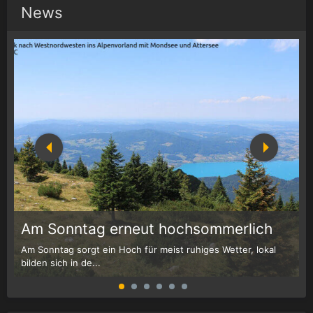
News
1
r
Am Sonntag erneut hochsommerlich
Am Sonntag sorgt ein Hoch für meist ruhiges Wetter, lokal
W
bilden sich in de...
G