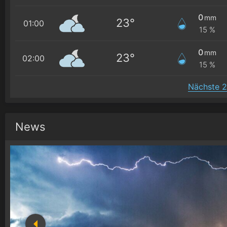
0
mm
23°
01:00
15 %
0
mm
23°
02:00
15 %
Nächste 2
News