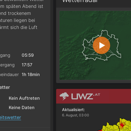
em späten Abend ist
hend trockenem
turen liegen bei
rmt sich die Luft
gang
05:59
ergang
17:57
eindauer
1h 18min
tter
Kein Auftreten
Keine Daten
Aktualisiert:
6. August, 03:00
itswetter