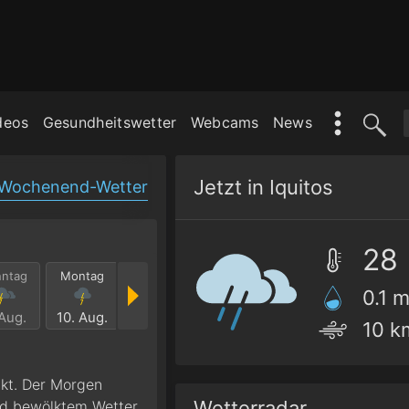
deos
Gesundheitswetter
Webcams
News
Jetzt in Iquitos
Wochenend-Wetter
28
nntag
Montag
Dienstag
Mittwoch
Donnerstag
Freit
0.1 
 Aug.
10. Aug.
11. Aug.
12. Aug.
13. Aug.
14. Au
10 k
kt. Der Morgen
Wetterradar
nd bewölktem Wetter