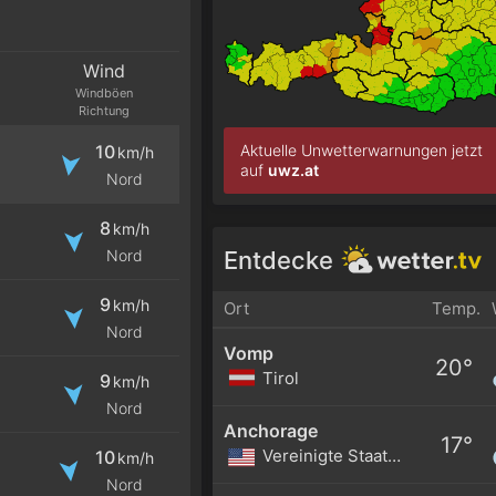
Wind
Windböen
Richtung
Aktuelle Unwetterwarnungen jetzt
10
km/h
auf
uwz.at
Nord
8
km/h
Entdecke
Nord
9
km/h
Ort
Temp.
Nord
Vomp
20°
Tirol
9
km/h
Nord
Anchorage
17°
Vereinigte Staaten
10
km/h
Nord