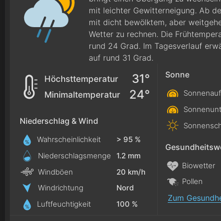
mit leichter Gewitterneigung. Ab d
mit dicht bewölktem, aber weitge
Wetter zu rechnen. Die Frühtempera
rund 24 Grad. Im Tagesverlauf erwä
auf rund 31 Grad.
Sonne
31°
Höchsttemperatur
24°
Sonnenauf
Minimaltemperatur
Sonnenunt
Niederschlag & Wind
Sonnensch
Wahrscheinlichkeit
> 95 %
Gesundheitswe
Niederschlagsmenge
1.2
mm
Biowetter
Windböen
20 km/h
Pollen
Windrichtung
Nord
Zum Gesundhe
Luftfeuchtigkeit
100 %