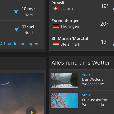
Ruswil
19°
Luzern
10
km/h
Nord
Eschenbergen
20°
11
Thüringen
km/h
Nord
St. Marein/Mürztal
19°
4 Stunden anzeigen
Steiermark
Alles rund ums Wetter
VIDEO
Das Wetter am
Wochenende
VIDEO
Frühlingshaftes
Wochenende