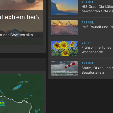
ARTIKEL
-68 Grad: Die kält
bewohnten Orte de
l extrem heiß,
ARTIKEL
10 Tipps für einen gute
Reif, Raureif und R
t das Gewitterrisiko
Wenn selbst in der Nacht die Temperatur
der Wohnung nicht entweicht, wird der S
VIDEO
Frühsommerliches
Wochenende
ARTIKEL
Sturm, Orkan und 
Beaufortskala