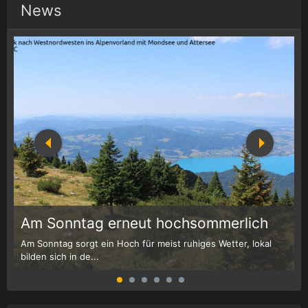
News
1
r
Am Sonntag erneut hochsommerlich
Am Sonntag sorgt ein Hoch für meist ruhiges Wetter, lokal
W
bilden sich in de...
G