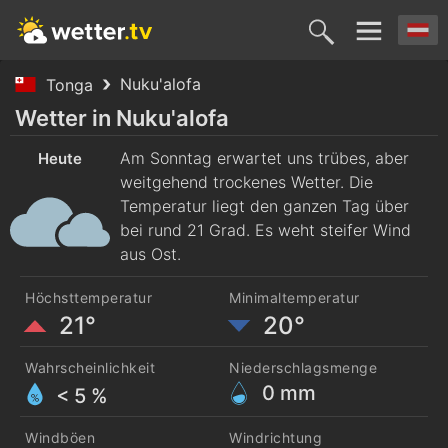
Nuku'alofa
Tonga
Heute
Morgen
Dienstag
Mittwoch
Donnerst
Wetter in Nuku'alofa
9. Aug.
Am Sonntag erwartet uns trübes, aber
10. Aug.
11. Aug.
12. Aug.
13. Aug
Heute
weitgehend trockenes Wetter. Die
Temperatur liegt den ganzen Tag über
bei rund 21 Grad. Es weht steifer Wind
aus Ost.
Höchsttemperatur
Minimaltemperatur
21°
20°
Wahrscheinlichkeit
Niederschlagsmenge
0
mm
< 5 %
Windböen
Windrichtung