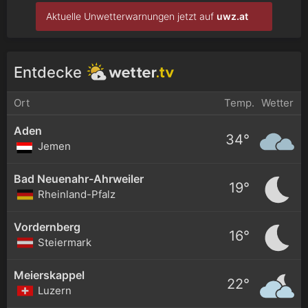
Aktuelle Unwetterwarnungen jetzt auf
uwz.at
Entdecke
Ort
Temp.
Wetter
Aden
34°
Jemen
Bad Neuenahr-Ahrweiler
19°
Rheinland-Pfalz
Vordernberg
16°
Steiermark
Meierskappel
22°
Luzern