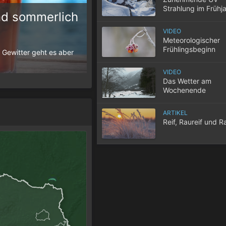
Strahlung im Frühj
d sommerlich
VIDEO
10 Tipps für einen gute
Meteorologischer
Frühlingsbeginn
 Gewitter geht es aber
Wenn selbst in der Nacht die Temperatur
der Wohnung nicht entweicht, wird der S
VIDEO
Das Wetter am
Wochenende
ARTIKEL
Reif, Raureif und R