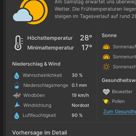
Am Samstag erwartet uns überwieg
Wetter. Die Frühtemperaturen lieg
steigen im Tagesverlauf auf rund 2
Sonne
28°
Höchsttemperatur
17°
Sonnenauf
Minimaltemperatur
Sonnenunt
Niederschlag & Wind
Sonnensch
Wahrscheinlichkeit
30 %
Gesundheitswe
Niederschlagsmenge
0.1
mm
Biowetter
Windböen
19 km/h
Pollen
Windrichtung
Nordost
Zum Gesundhe
Luftfeuchtigkeit
90 %
Vorhersage im Detail