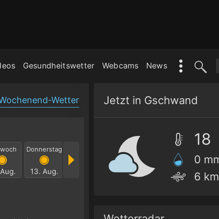
deos
Gesundheitswetter
Webcams
News
Jetzt in Gschwand
Wochenend-Wetter
18
twoch
Donnerstag
Freitag
Samstag
Sonntag
Mont
0 m
 Aug.
13. Aug.
14. Aug.
15. Aug.
16. Aug.
17. Au
6 km
Wetterradar