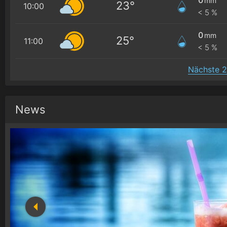
mm
23°
10:00
< 5 %
0
mm
25°
11:00
< 5 %
Nächste 2
News