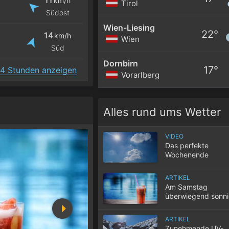
km/h
Tirol
Südost
Wien-Liesing
22°
14
km/h
Wien
Süd
Dornbirn
17°
4 Stunden anzeigen
Vorarlberg
Alles rund ums Wetter
VIDEO
Das perfekte
Wochenende
ARTIKEL
Am Samstag
überwiegend sonn
sommerlich warm
ARTIKEL
Zunehmende UV-