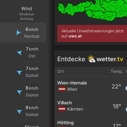
Wind
Windböen
Richtung
6
km/h
Aktuelle Unwetterwarnungen jetzt
auf
uwz.at
Nordost
7
km/h
Ost
Entdecke
7
km/h
Ort
Temp.
Südost
Wien-Hernals
22°
8
km/h
Wien
Südost
Villach
18°
9
km/h
Kärnten
Südost
Hötting
17°
11