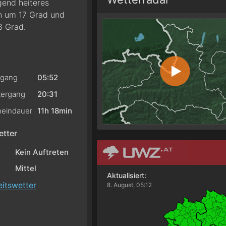
end heiteres
en um 17 Grad und
8 Grad.
gang
05:52
ergang
20:31
eindauer
11h 18min
tter
Kein Auftreten
Mittel
Aktualisiert:
itswetter
8. August, 05:12