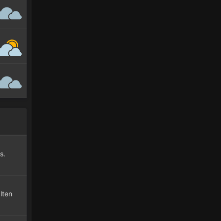
s.
lten