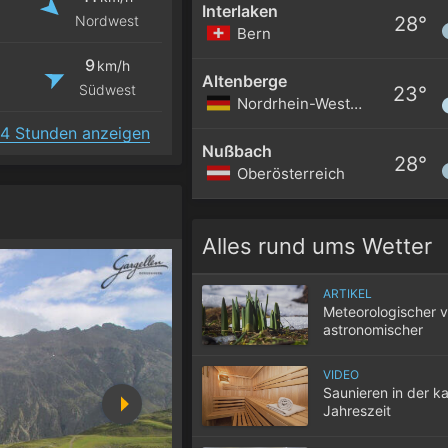
Interlaken
28°
Nordwest
Bern
9
km/h
Altenberge
Südwest
23°
Nordrhein-Westfalen
4 Stunden anzeigen
Nußbach
28°
Oberösterreich
Alles rund ums Wetter
ARTIKEL
Meteorologischer v
astronomischer
Frühlingsbeginn
VIDEO
Saunieren in der ka
Jahreszeit