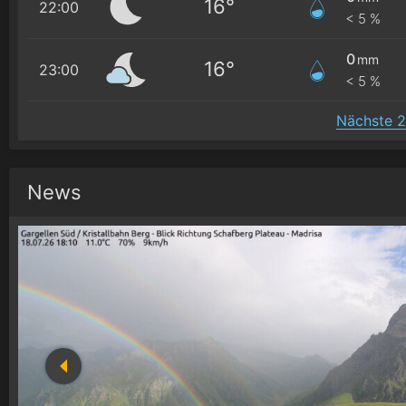
16°
22:00
< 5 %
0
mm
16°
23:00
< 5 %
Nächste 2
News