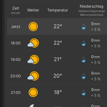
Niederschlag
Zeit
Wetter
Temperatur
Niederschlagsmenge
Uhrzeit
Wahrscheinlichkeit
0
mm
22°
Jetzt
< 5 %
0
mm
22°
18:00
< 5 %
0
mm
21°
19:00
< 5 %
0
mm
20°
20:00
< 5 %
0
mm
18°
21:00
< 5 %
0
mm