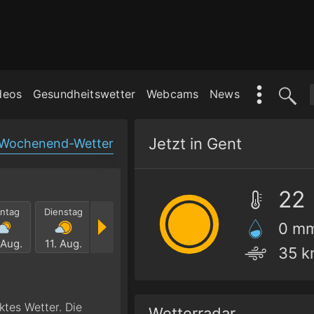
deos
Gesundheitswetter
Webcams
News
Jetzt in Gent
Wochenend-Wetter
22
ntag
Dienstag
Mittwoch
Donnerstag
Freitag
Samst
0 m
 Aug.
11. Aug.
12. Aug.
13. Aug.
14. Aug.
15. Au
35 k
ktes Wetter. Die
Wetterradar