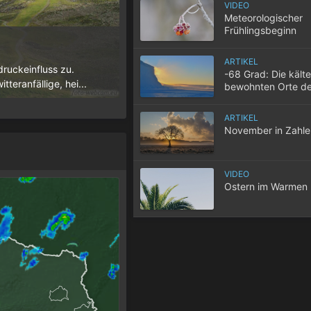
VIDEO
Meteorologischer
Frühlingsbeginn
10 Tipps für einen gute
ARTIKEL
ruckeinfluss zu.
Wenn selbst in der Nacht die Temperatur
-68 Grad: Die kält
teranfällige, hei...
der Wohnung nicht entweicht, wird der S
bewohnten Orte de
ARTIKEL
November in Zahle
VIDEO
Ostern im Warmen