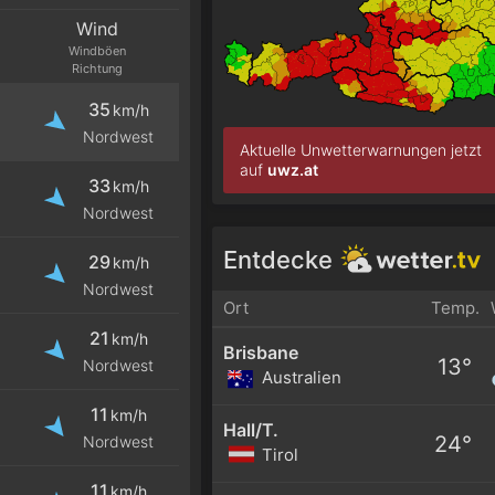
Wind
Windböen
Richtung
35
km/h
Nordwest
Aktuelle Unwetterwarnungen jetzt
auf
uwz.at
33
km/h
Nordwest
Entdecke
29
km/h
Nordwest
Ort
Temp.
21
km/h
Brisbane
13°
Nordwest
Australien
11
km/h
Hall/T.
24°
Nordwest
Tirol
11
km/h