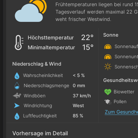
Frühtemperaturen liegen bei rund 1
Tagesverlauf werden maximal 22 Gr
weht frischer Westwind.
Sonne
22°
Höchsttemperatur
15°
Sonnenauf
Minimaltemperatur
Sonnenunt
Niederschlag & Wind
Sonnensch
Wahrscheinlichkeit
< 5 %
Gesundheitswe
Niederschlagsmenge
0
mm
Biowetter
Windböen
37 km/h
Pollen
Windrichtung
West
Zum Gesundhe
Luftfeuchtigkeit
85 %
Vorhersage im Detail