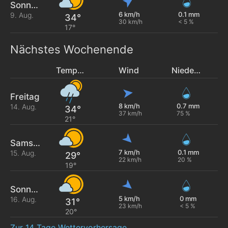
Sonntag
6 km/h
0.1 mm
9. Aug.
34°
30 km/h
< 5 %
17°
Nächstes Wochenende
Temperatur
Wind
Niederschlag
Freitag
8 km/h
0.7 mm
14. Aug.
34°
37 km/h
75 %
21°
Samstag
7 km/h
0.1 mm
15. Aug.
29°
22 km/h
20 %
19°
Sonntag
5 km/h
0 mm
16. Aug.
31°
23 km/h
< 5 %
20°
Zur 14 Tage Wettervorhersage