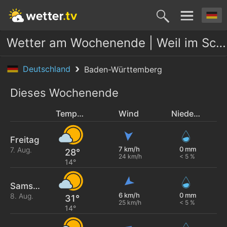
Wetter am Wochenende | Weil im Schönbuch
Deutschland
Baden-Württemberg
Dieses Wochenende
Temperatur
Wind
Niederschlag
Freitag
7 km/h
0 mm
7. Aug.
28°
24 km/h
< 5 %
14°
Samstag
6 km/h
0 mm
8. Aug.
31°
25 km/h
< 5 %
14°