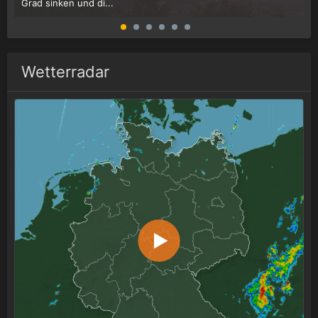
Grad sinken und di...
W
Wetterradar